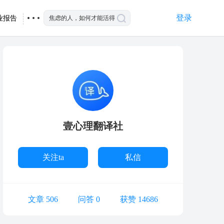
登录
业报告
壹心理翻译社
关注ta
私信
文章 506
问答 0
获赞 14686