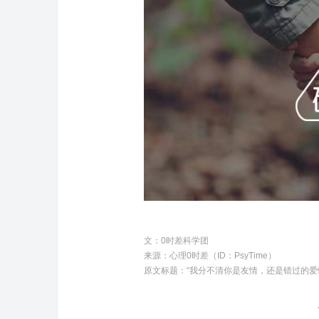
文：0时差科学团
来源：心理0时差（ID：PsyTime）
原文标题：
“我分不清你是友情，还是错过的爱