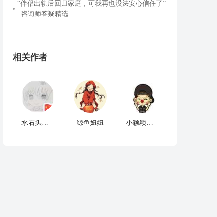
“伴侣出轨后回归家庭，可我再也没法安心信任了”
| 咨询师答疑精选
相关作者
水石头的小屋
鲸鱼妞妞
小颖颖嘎乌贼汁¤