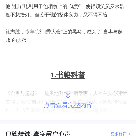
他“过分"地利用了他相貌上的“优势”，使得领笑员罗永浩一
度不想给灯。但鉴于他的整体实力，又不得不给。
徐志胜，今年"脱口秀大会"上的黑马，成为了"自卑与超
越"的典范！
1.书籍科普
《自卑与超越》，是奥地利精神病学家，人本主义心理学
先驱，现代"自我心理学之父"，阿尔弗雷德·阿德勒的代表
点击查看完整内容
作。本书于1932年首次出版，已畅销全球近90年。
阿德勒，1870年出生于一个富裕的犹太商人家庭，由于年
更多好评
幼患有佝偻病，身材矮小，对照着哥哥的强壮优秀，他感