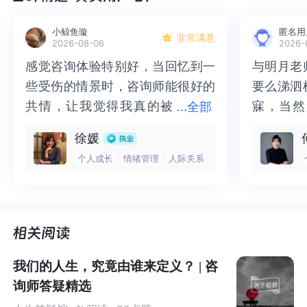
到了深深的自卑。用他自己的话说："我所有能回忆起最早
小鲸鱼璇
匿名用
的往事，是由于我罹患佝偻病，被绷带绑着坐在椅子上，
非常满意
2026-08-06
2026-
健康的哥哥坐我对面。他上蹿下跳，来去自如。而我每动
感觉咨询体验特别好，当回忆到一
感觉咨询体验特别好，当回忆到一
与明月老
与明月老
一下都会极度紧张，非常费力。每个人都尽力帮我，父母
些受伤的情景时，咨询师能很好的
些受伤的情景时，咨询师能很好的
要么涕泗
要么涕泗
更是呕心沥血。"5岁那年，他又得了肺炎，严重到差点丧
共情，让我觉得我真的被
共情，让我觉得我真的被抱住了。
寐，当然
寐，当然
...
全部
命。
抱住了。咨询完我会感觉，内心有
咨询完我会感觉，内心有一部分未
二十多年
的抑塞之
徐媛
一部分未处理的情绪被注意到了，
处理的情绪被注意到了，而且当咨
来，觉得
不必再踽
活下来的阿德勒，开始了逆袭，用我们的话说，这就叫凤
个人成长
情绪管理
人际关系
而且当咨询师准确说出我当时的情
询师准确说出我当时的情绪，我感
再困于桎
梏，更不
凰磐涅。
绪，我感觉当时那个弱小的小女孩
觉当时那个弱小的小女孩被看到
积，靡有
孑遗。“
被看到了，做完咨询，确实内心感
了，做完咨询，确实内心感觉轻快
云起时”
时”，此
1888年，他考入维也纳大学医学院，1895年获得医学博士
觉轻快了很多，感觉轻松了。很感
了很多，感觉轻松了。很感谢咨询
前行。
行。
学位。因为对身心的有机统一性的兴趣，他开始关注精神
谢咨询师姐姐！
师姐姐！
病学，并师从弗洛伊德，成为精神分析中的重要成员之
我们的人生，究竟由谁来定义？ | 咨
一。但他反对弗洛伊德的泛性论的精神分析观，最后以"自
询师答疑精选
卑情结"为核心，创造了"个体心理学"。