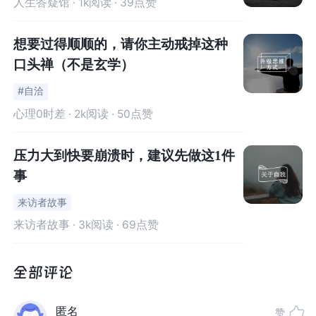
人生答疑馆
· 1k阅读 · 39点赞
阿德勒之所以把自己的思想叫个体心理学，是为了强调人
是一个不可分割的实体，每个人的生活是自己的，而每个
想要过得顺顺的，请你主动戒掉这种
人赋予生活的意义必定不同。
口头禅（不是玄学）
#自洽
阿德勒，他用自己的生活彻底诠释了自己的思想——人格
心理0时差
· 2k阅读 · 50点赞
冲突不是源于人们之间的竞争，而是起因于外部环境压力
与追求卓越的奋斗之间的矛盾。他正确地认识到培养健康
压力大到快要崩溃时，建议先做这1件
的社会兴趣的重要性，强调与他人相处的艺术，反对以自
事
我为中心，倡导以社会为中心。阿德勒倡导当个体追求自
我实现的动机时，应倾向于使他人受益，利人利己，为社
来访者故事
会做贡献，这才是生活的最大意义。
来访者故事
· 3k阅读 · 69点赞
这有点像"理想国"状态，有点像孔子所说的"仁"——夫仁
者，己欲立而立人，己欲达而达人。能近取譬，可谓仁之
方也已。【译文：仁是什么呢？自己能在社会上立足，同
匿名
赞
事也使别人立足；自己办事能行得通，同时也使别人行得