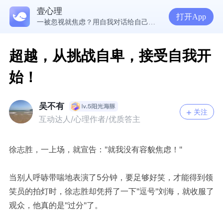
生理早已成年，心理还没有断奶：如何完成和母亲的“心理解绑”？
壹心理
NPD前任伤我很深，如何彻底走出创伤？
打开App
一被忽视就焦虑？用自我对话给自己安全感
超越，从挑战自卑，接受自我开
始！
吴不有
关注
互动达人/心理作者/优质答主
徐志胜，一上场，就宣告："就我没有容貌焦虑！"
当别人呼哧带喘地表演了5分钟，要足够好笑，才能得到领
笑员的拍灯时，徐志胜却凭捋了一下"逗号"刘海，就收服了
观众，他真的是"过分"了。