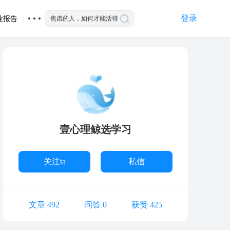
登录
业报告
壹心理鲸选学习
关注ta
私信
文章 492
问答 0
获赞 425