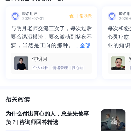
匿名用户
匿名用
非常满意
2026-07-31
2026-
与明月老师交流三次了，每次过后
与明月老师交流三次了，每次过后
每次和您
每次和您
要么涕泗横流，要么激动到整夜不
要么涕泗横流，要么激动到整夜不
心灵疗愈
心灵疗愈
寐，当然是正向的那种。
寐，当然是正向的那种。二十多年
业的知识
业的知识
...
全部
二十多年的抑塞之气一点点剥离开
的抑塞之气一点点剥离开来，觉得
为我点亮
前行的路
何明月
来，觉得不必再踽踽独行，也不必
不必再踽踽独行，也不必再困于桎
我喘不过
气的情绪
个人成长
情绪管理
性心理
小说中，葛薇龙和乔琪乔的关系，细思恐极，又顺理成
再困于桎梏，更不必觉得这半生所
梏，更不必觉得这半生所积，靡有
逐渐释然
然。感谢
章。
积，靡有孑遗。“行到水穷处，坐看
孑遗。“行到水穷处，坐看云起
光芒，也
也让我有
云起时”，此后大概不必再负着旧日
时”，此后大概不必再负着旧日前
气。真心
感谢您，
两个沉迷于浮华生活的人，对彼此的欲望了如指掌。
前行。
行。
好咨询师
师！
于是报团取暖，又互相利用。
为什么付出真心的人，总是先被辜
负？| 咨询师回答精选
乔琪乔靠着葛薇龙卖身挣的钱，吃喝玩乐、醉生梦死；