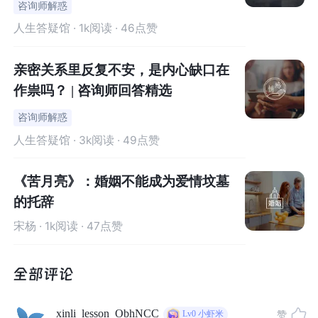
咨询师解惑
而借助那分自欺欺人的“爱”，葛薇龙也能心安理得地留在香
人生答疑馆
· 1k阅读 · 46点赞
港半山的豪宅。
亲密关系里反复不安，是内心缺口在
这份“志同道合”的欲望，让他们的关系维系得如此“稳定”。
作祟吗？ | 咨询师回答精选
咨询师解惑
很多人都认为：
关系想要长久，关键在于三观一致。
人生答疑馆
· 3k阅读 · 49点赞
但其实，
“欲望”是否合拍，也很重要，甚至是最重要的。
《苦月亮》：婚姻不能成为爱情坟墓
的托辞
今天，壹心理就跟大家聊聊：
“关系中的欲望匹配”
。
宋杨
· 1k阅读 · 47点赞
是结束20年的婚姻去追随欲望，
还
是遵从传统直到死去？
xinli_lesson_ObhNCC
赞
Lv0
小虾米