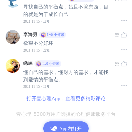
“4天的轰轰烈烈”和“40年的平平淡淡”，你选哪个？
寻找自己的平衡点，姑且不管东西，目
的就是为了成长自己
2021-11-15
· 回复
电影
《廊桥遗梦》
女主角弗朗西斯，用一生给出了答案。
李海勇
赞
Lv0
小虾米
她的生活，富足而安定。
欲望不分好坏
2021-11-15
· 回复
丈夫顾家，儿女懂事，自己还不用上班……
蟋蟀
赞
Lv0
小虾米
堪称“躺平人”梦寐以求的岁月静好。
懂自己的需求，懂对方的需求，才能找
到爱情的平衡点。
2021-11-15
· 回复
但内心深处，却苦闷不堪。
打开壹心理App，查看更多精彩评论
弗朗西斯的丈夫理查德经历过残酷的战争，
一成不变的日
常是他最渴望的安稳。
壹心理-5300万用户选择的心理健康服务平台
App内打开
他没有办法也没有意识，去主动走进妻子自由浪漫的内心