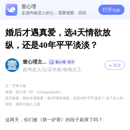
读懂防御机制，才能看见自己内心的真实需求
壹心理
疾病焦虑+药物依赖，频繁换药丧失康复信心，怎么办？
打开App
走进内敛恋人的心，需要观察、回应和拥抱
婚后才遇真爱，选4天情欲放
纵，还是40年平平淡淡？
壹心理主...
关注
咨询达人/认证作家/鲸鱼社工
文：芒来小姐
来源：壹心理（ID：yixinligongkaike）
原文标题：婚后才遇真爱，选4天情欲放纵，还是40年平平淡淡？| 这个女人的
回答，震碎已婚人三观
这两天，你们被《第一炉香》的段子刷屏了吗？