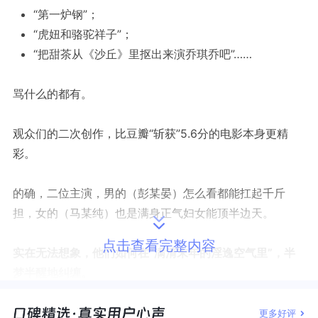
“第一炉钢”；
“虎妞和骆驼祥子”；
“把甜茶从《沙丘》里抠出来演乔琪乔吧”……
骂什么的都有。
观众们的二次创作，比豆瓣“斩获”5.6分的电影本身更精
彩。
的确，二位主演，男的（彭某晏）怎么看都能扛起千斤
担，女的（马某纯）也是满身正气妇女能顶半边天。
点击查看完整内容
实在无法想象，他们如何在“满清末年的淫逸空气里”，半
梦半醒地纠缠。
甚至有书迷们干脆说：
“就是欺负张爱玲不在了。”
更多好评