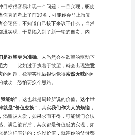
种目标很容易出现一个问题：一旦实现，驱使
当你真的考上了前10名，可能你会马上报复
者会迷茫，不知道自己接下来该干什么，当然
都没实现，于是陷入到了新一轮的自责、内
们是欲望更为准确
。人当然会在欲望的驱动下
阻力
——比如过于执着于欲望，就会出现
注意
失
的问题，欲望实现后很快觉得
索然无味
的问
的做功，恐怕要换个思路。
“我能给”
，这也就是周岭所说的价值。
这个世
就是“价值交换”
，其实
我们作为人的烦恼，
，渴望被人爱，如果求而不得，可能我们会认
感、满足欲背后，其实都是价值感的实现，如
概是这样表达的：你没价值，就连你的父母都