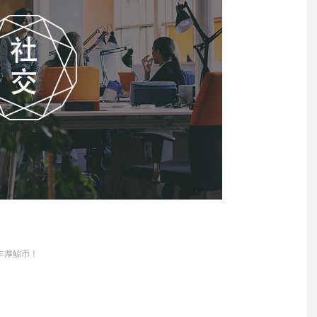
丰厚鲸币！