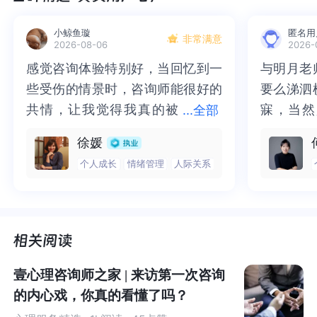
用过“艺术治疗”的魅力，对“艺术治疗”及其相关概念都产生
了兴趣。而且有很多小伙伴也开展了非常有意义的知识梳
小鲸鱼璇
匿名用
非常满意
2026-08-06
2026-
理和分享活动，例如
TimmviChen
小伙伴建立了专门艺术
治疗主题的云图书馆（链接如下）。
感觉咨询体验特别好，当回忆到一
感觉咨询体验特别好，当回忆到一
与明月老
与明月老
些受伤的情景时，咨询师能很好的
些受伤的情景时，咨询师能很好的
要么涕泗
要么涕泗
Notion – The all-in-one workspace for your notes, tasks, wikis, and databases.https://w
共情，让我觉得我真的被
共情，让我觉得我真的被抱住了。
寐，当然
寐，当然
...
全部
ww.notion.so/Art-Therapy-ae803c21f3e34842b556b09496f42298
抱住了。咨询完我会感觉，内心有
咨询完我会感觉，内心有一部分未
二十多年
的抑塞之
徐媛
一部分未处理的情绪被注意到了，
处理的情绪被注意到了，而且当咨
来，觉得
不必再踽
然而在探索和讨论热烈进行的同时，我们也发现在认知层
个人成长
情绪管理
人际关系
而且当咨询师准确说出我当时的情
询师准确说出我当时的情绪，我感
再困于桎
梏，更不
面上大家对“艺术治疗”及其相关概念的确实也存在一些迷
绪，我感觉当时那个弱小的小女孩
觉当时那个弱小的小女孩被看到
积，靡有
孑遗。“
思，需要一些对于基本概念的澄清。达成一定程度的共
被看到了，做完咨询，确实内心感
了，做完咨询，确实内心感觉轻快
云起时”
时”，此
识，或许能为“艺术治疗”临床运用和学科发展的讨论创造一
觉轻快了很多，感觉轻松了。很感
了很多，感觉轻松了。很感谢咨询
前行。
行。
个更利于沟通的语境。在这样的背景下，笔者结合自身的
谢咨询师姐姐！
师姐姐！
海外受训和工作经验，对“艺术治疗”及其相关概念做一些个
人的分享和反思。
壹心理咨询师之家 | 来访第一次咨询
的内心戏，你真的看懂了吗？
当我们谈论“艺术治疗”的时候，我们在谈论什么