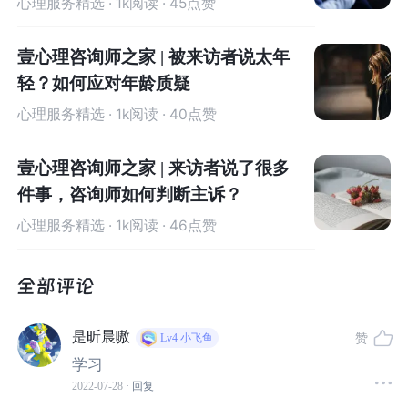
心理服务精选
· 1k阅读 · 45点赞
在人类文明史中，其实一直有将艺术运用于医疗或者身心
壹心理咨询师之家 | 被来访者说太年
灵探索的传统。但“艺术治疗”这个学科领域本身其实还非常
轻？如何应对年龄质疑
年轻。这一点其实和心理学有一点异曲同工之妙。从美国
心理服务精选
· 1k阅读 · 40点赞
的学科发展角度来看，将艺术创作引入到医疗系统中用作
一种辅助治疗手段的实践可以追溯到十九世纪末期(
Malchi
壹心理咨询师之家 | 来访者说了很多
odi, 2006
)。当时提倡对精神科的住院病人采用道德疗法
件事，咨询师如何判断主诉？
（
moral therapy）(
Moral Therapy – APA Dictionary of
Psychology
, n.d.
)，这个运动激发了人们将音乐、美术、
心理服务精选
· 1k阅读 · 46点赞
舞蹈、戏剧等各个艺术模块引入精神科。比如，美国舞动
治疗的奠基人之一，玛丽安·切斯（
Marian Chace
）就是从
1942年开始，在圣伊丽莎白医院（
St. Elizabeth’s Hospit
al
）开始带领精神分裂症患者的舞动团体(
Levy, 2005
)。
是昕晨嗷
赞
Lv4
小飞鱼
从早期先驱们独立的临床实践开始，美国的艺术治疗领域
学习
慢慢成型，开始建立不同模块疗法的行业协会、学历教育
2022-07-28
· 回复
项目，相关法律法规也慢慢建立起来。虽然艺术治疗及其