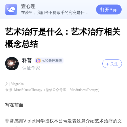
壹心理
5300万人在这里获得专业心理帮助
打开App
在爱里，我们舍不得放手的究竟是什么？ | 咨询师回答精选
经历失败反而哭不出来，我是解离了吗？
想分清客套和真心，先思考对方的身份动机
艺术治疗是什么：艺术治疗相关
概念总结
科普
关注
认证作家
文 |
Magnolia
来源 | MindfulnessTherapy
（微信公众号ID：
MindfulnessTherapy
）
写在前面
非常感谢Violet同学授权本公号发表这篇介绍艺术治疗的文