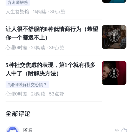
咨询师解惑
不同程度的社交焦虑有着不同的影响，
轻度虽然令人不适
人生答疑馆
· 1k阅读 · 39点赞
但可以适应，而重度则会影响正常生活，甚至让人龟缩在
自己的房间中拒绝与任何人交谈。
让人很不舒服的8种低情商行为（希望
你一个都遇不上）
拥有社交焦虑的人会在不同的场合下感受到焦虑或恐惧的
情绪。
有的人会对与陌生人交谈感到不安，而有的人则觉
心理0时差
· 2k阅读 · 39点赞
得在别人面前进食是一件难堪的事情。别的常见情况还
有：当众发言、约会、参加聚会、展开对话、使用公共厕
5种社交焦虑的表现，第1个就有很多
所、进行眼神交流、工作或上学、成为关注的焦点等。
人中了（附解决方法）
#如何缓解社交恐惧？
社交焦虑障碍通常发生在青少年期和成人早期。造成社交
心理0时差
· 2k阅读 · 53点赞
焦虑障碍的原因有很多：
家庭环境、童年阴影、个人性
格、过度的社交压力、甚至易于常人的身体状况，都有可
能导致一个人产生社交焦虑。值得注意的是，虽然性格内
向害羞的人容易产生社交焦虑，但并不是所有有社交焦虑
的人都是害羞内向的。
匿名
赞