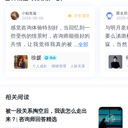
小鲸鱼璇
匿名用
非常满意
2026-08-06
2026-
感觉咨询体验特别好，当回忆到一
感觉咨询体验特别好，当回忆到一
与明月老
与明月老
些受伤的情景时，咨询师能很好的
些受伤的情景时，咨询师能很好的
要么涕泗
要么涕泗
共情，让我觉得我真的被
共情，让我觉得我真的被抱住了。
寐，当然
寐，当然
...
全部
什么是社交焦虑障碍?
抱住了。咨询完我会感觉，内心有
咨询完我会感觉，内心有一部分未
二十多年
的抑塞之
徐媛
一部分未处理的情绪被注意到了，
处理的情绪被注意到了，而且当咨
来，觉得
不必再踽
个人成长
情绪管理
人际关系
而且当咨询师准确说出我当时的情
询师准确说出我当时的情绪，我感
再困于桎
梏，更不
社交焦虑障碍
(Social Anxiety Disorder)
，也称为社交恐
绪，我感觉当时那个弱小的小女孩
觉当时那个弱小的小女孩被看到
积，靡有
孑遗。“
惧症，
是一种当个体在面对社交场景时会感受到不适，害
被看到了，做完咨询，确实内心感
了，做完咨询，确实内心感觉轻快
云起时”
时”，此
怕陷入尴尬境地以及被人评判的焦虑症。拥有社交焦虑的
觉轻快了很多，感觉轻松了。很感
了很多，感觉轻松了。很感谢咨询
前行。
行。
人在面对社交场合时常会感到害怕和不安。心理上担心不
小心冒犯他人或被人指指点点的感受，同时身体上也会产
谢咨询师姐姐！
师姐姐！
生例如浑身发抖、心跳加速、喘不过气、犯恶心等的反
被一段关系掏空后，我该怎么走出
应。
来？| 咨询师回答精选