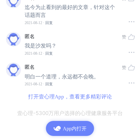
迄今为止看到的最好的文章，针对这个
话题而言
2021-08-12
· 回复
患有社交焦虑障碍是怎样的感受？
匿名
赞
我是沙发吗？
“在学校时，我总是害怕在课堂上被老师叫起来回答问
2021-08-12
· 回复
题，即便是在我知道答案的情况下。我不想让人觉得我
很蠢或者很无聊。我会紧张得心跳加快，头晕恶心。
匿名
赞
明白一个道理，永远都不会晚。
而当我工作后，我讨厌跟我的老板同事见面，或者在会
2021-08-12
· 回复
议中发言。我甚至不能参加我最好朋友的婚礼，因为我
打开壹心理App，查看更多精彩评论
害怕跟陌生人交谈。我曾尝试在活动前喝些酒壮胆，结
果从那以后我开始每天都要喝点酒以便去面对我所需要
壹心理-5300万用户选择的心理健康服务平台
去做的事情。
App内打开
“我最后去寻求心理医生的帮助，因为我已经疲于以这样