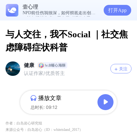
生理早已成年，心理还没有断奶：如何完成和母亲的“心理解绑”？
壹心理
NPD前任伤我很深，如何彻底走出创伤？
打开App
一被忽视就焦虑？用自我对话给自己安全感
与人交往，我不Social ｜社交焦
虑障碍症状科普
健康
关注
认证作家/优质答主
播放文章
总时长: 09:12
作者：
白岛岩心研究组
来源公众号：白岛岩心（ID：whiteisland_2017）