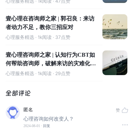
心理服务精选
· 1k阅读 · 47点赞
壹心理在咨询师之家 | 郭召良：来访
者动力不足，教你三招应对
那么，何谓心理治疗呢？
心理服务精选
· 1k阅读 · 37点赞
权威的解释来自法国第二十一号法，它是一部修订《职业
壹心理咨询师之家 | 认知行为CBT如
法则》及心理健康和人际关系领域其他立法的法律，它定
何帮助咨询师，破解来访的灾难化思
义并保留了心理治疗的实践以及心理治疗师的职衔。
维
心理服务精选
· 1k阅读 · 29点赞
它对心理治疗的定义是这样的：
针对精神障碍、行为障碍或任何其他引起心理痛苦或困
扰的问题的治疗，旨在促进来访者的认知、情感或行为
匿名
赞
功能、人际关系体系、人格或健康状况发生重大的改
心理咨询如何改变人？
变。这种治疗超出了解决常见问题或是仅仅提供建议或
2024-08-01
· 回复
支持的范畴。