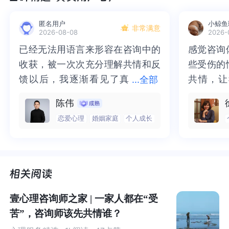
匿名用户
小鲸鱼
非常满意
2026-08-08
2026-
已经无法用语言来形容在咨询中的
已经无法用语言来形容在咨询中的
感觉咨询
感觉咨询
收获，被一次次充分理解共情和反
收获，被一次次充分理解共情和反
些受伤的
些受伤的
馈以后，我逐渐看见了真
馈以后，我逐渐看见了真实的那
共情，让
共情，让
...
全部
实的那个“自己”，所有的混沌逐渐
个“自己”，所有的混沌逐渐清晰，
抱住了。
咨询完我
陈伟
清晰，也慢慢找回了内在的力量。
也慢慢找回了内在的力量。虽然不
一部分未
处理的情
恋爱心理
婚姻家庭
个人成长
虽然不知道还要有多久的路要走，
知道还要有多久的路要走，但我很
而且当咨
询师准确
但我很明确的有了方向。“好的咨询
明确的有了方向。“好的咨询师，本
绪，我感
觉当时那
师，本身就具有疗愈性”，在陈老师
身就具有疗愈性”，在陈老师这里，
被看到了
了，做完
这里，让我真切的感受到了🙏❤️
让我真切的感受到了🙏❤️
觉轻快了
了很多，
谢咨询师
师姐姐！
壹心理咨询师之家 | 一家人都在“受
苦”，咨询师该先共情谁？