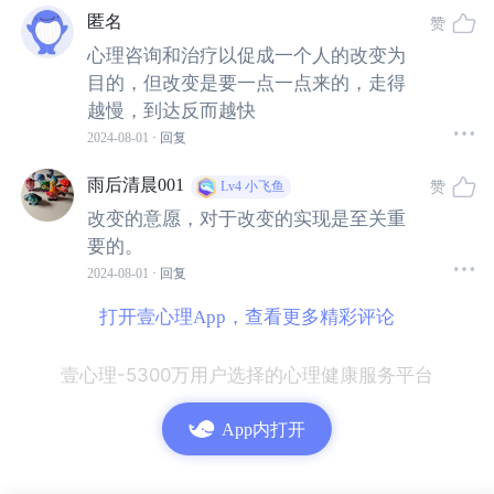
匿名
赞
可见，心理治疗与其他医疗专业人士的治疗是不同的，它
心理咨询和治疗以促成一个人的改变为
更侧重于那些组织并调节人的精神和心理功能的因素，且
目的，但改变是要一点一点来的，走得
越慢，到达反而越快
是在科学界公认的理论学派（心理治疗的主要学派包括人
2024-08-01
· 回复
本主义疗法、认知行为疗法、系统疗法，以及精神分析疗
法等等）指导下进行的。莫妮卡·布里永博士在书中更多的
雨后清晨001
赞
Lv4
小飞鱼
是用精神分析疗法。
改变的意愿，对于改变的实现是至关重
要的。
今天的文章，我将结合《心理治疗如何改变人》这本书来
2024-08-01
· 回复
具体说说，来访者（求助者）是如何在心理治疗这个过程
打开壹心理App，查看更多精彩评论
中慢慢改变的。
壹心理-5300万用户选择的心理健康服务平台
莫妮卡·布里永在书中强调，
心理治疗中的改变，是一个难
以预测的过程，因为改变是一种动态的、主动和渐进的现
App内打开
象。但改变的轨迹也是存在的，需要心理治疗师和来访者
这对组合具有灵活性，在摸索中缓慢前行。