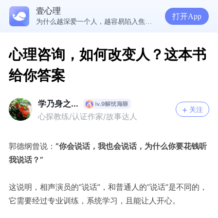
壹心理
5300万人在这里获得专业心理帮助
打开App
为什么越深爱一个人，越容易陷入焦虑痛苦？| 咨询师回答精选
准高三，女，学习焦虑，感觉好抑郁，很空虚，怎么办？
渴望爱却总是受伤，学会把爱意还给自己
心理咨询，如何改变人？这本书
给你答案
学乃身之...
关注
心探教练/认证作家/故事达人
郭德纲曾说：
“
你会说话，我也会说话，为什么你要花钱听
我说话？
”
这说明，相声演员的“说话”，和普通人的“说话”是不同的，
它需要经过专业训练，系统学习，且能让人开心。