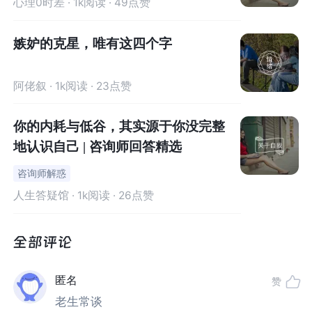
心理0时差
· 1k阅读 · 49点赞
这样的话作为孩子是非常不安和空虚的，最简单的感受就
嫉妒的克星，唯有这四个字
是没有了父母我们还有什么存在的价值。又或者要是父母
不喜欢我们了，我们还能存在吗？或者说生存吗？
阿佬叙
· 1k阅读 · 23点赞
所以当父母在为孩子付出的时候，会让孩子想要去回应自
你的内耗与低谷，其实源于你没完整
己的父母，最简单的就良好的成绩。可是孩子在这种价值
地认识自己 | 咨询师回答精选
不被看见的情况下，能够做的东西其实很少的。除了成绩
咨询师解惑
和听话以外就没有其他可以做的了。甚至听话也不是一种
价值。
人生答疑馆
· 1k阅读 · 26点赞
那么这个时候父母过多的付出就相当于压力，因为孩子无
法去回应。
匿名
赞
我曾经说过世界上只有一种溺爱，那就是
通过孩子满足匮
老生常谈
乏的自己，但是并不满足孩子本身
。