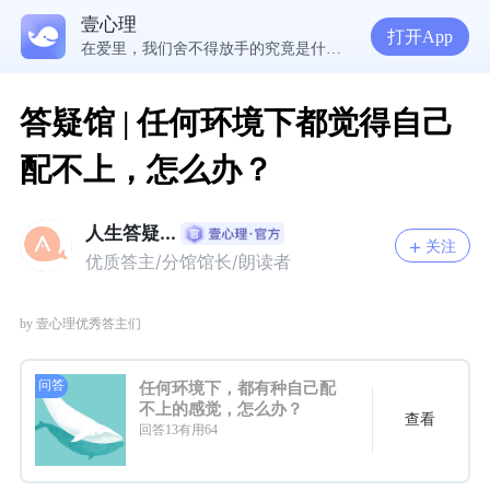
壹心理
5300万人在这里获得专业心理帮助
打开App
在爱里，我们舍不得放手的究竟是什么？ | 咨询师回答精选
经历失败反而哭不出来，我是解离了吗？
想分清客套和真心，先思考对方的身份动机
答疑馆 | 任何环境下都觉得自己
配不上，怎么办？
人生答疑...
关注
优质答主/分馆馆长/朗读者
by 壹心理优秀答主们
问答
任何环境下，都有种自己配
不上的感觉，怎么办？
查看
回答13有用64