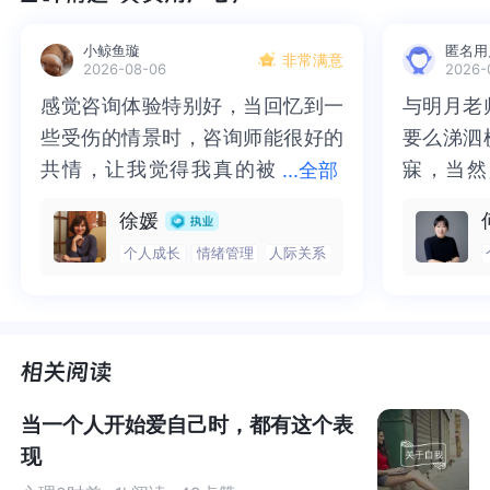
话。
小鲸鱼璇
匿名用
非常满意
2026-08-06
2026-
我相信你也知道自己其实挺幸运的，但是就无法感觉到那
感觉咨询体验特别好，当回忆到一
感觉咨询体验特别好，当回忆到一
与明月老
与明月老
种充足的幸福感。
些受伤的情景时，咨询师能很好的
些受伤的情景时，咨询师能很好的
要么涕泗
要么涕泗
共情，让我觉得我真的被
共情，让我觉得我真的被抱住了。
寐，当然
寐，当然
...
全部
可以说你是孤独的，虚幻的，不真实的。因为你看起来似
抱住了。咨询完我会感觉，内心有
咨询完我会感觉，内心有一部分未
二十多年
的抑塞之
乎拥有着很多东西，但是真是的情况是，这些东西都不属
徐媛
一部分未处理的情绪被注意到了，
处理的情绪被注意到了，而且当咨
来，觉得
不必再踽
于你。它只是放在你身上。
个人成长
情绪管理
人际关系
而且当咨询师准确说出我当时的情
询师准确说出我当时的情绪，我感
再困于桎
梏，更不
为什么会这样，因为你没有付出相应的价值。或者说你的
绪，我感觉当时那个弱小的小女孩
觉当时那个弱小的小女孩被看到
积，靡有
孑遗。“
价值没有被看到，所以
无法被认同
，从而相当于你没有价
被看到了，做完咨询，确实内心感
了，做完咨询，确实内心感觉轻快
云起时”
时”，此
值。
觉轻快了很多，感觉轻松了。很感
了很多，感觉轻松了。很感谢咨询
前行。
行。
谢咨询师姐姐！
师姐姐！
这个也是孩子常见的问题，那就是
价值感的缺失
。父母对
当一个人开始爱自己时，都有这个表
孩子的所有付出似乎只不过是因为是他们的孩子。
似乎让
现
孩子的全部意义都建立在父母身上了
。那么孩子的价值也
都属于父母。