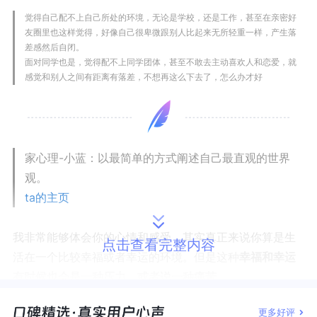
觉得自己配不上自己所处的环境，无论是学校，还是工作，甚至在亲密好
友圈里也这样觉得，好像自己很卑微跟别人比起来无所轻重一样，产生落
差感然后自闭。
面对同学也是，觉得配不上同学团体，甚至不敢去主动喜欢人和恋爱，就
感觉和别人之间有距离有落差，不想再这么下去了，怎么办才好
家心理-小蓝：以最简单的方式阐述自己最直观的世界
观。
ta的主页
我非常能够体会你的心情和感受，其实真正来说你算是生
点击查看完整内容
活在一个比较幸福或者幸运的环境。但是这种
幸福和幸运
有时候也会是一种压力，或者说一种痛苦。
更多好评
我想你经常能听到有人说你身在福中不知福，或者类似的