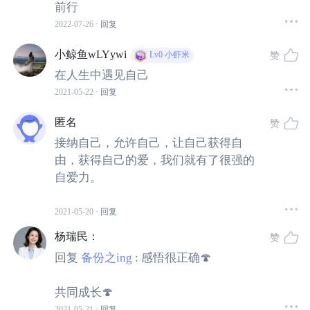
式去挑战这个男人的耐心，各种作，各种猜忌，每一次都
前行
希望对方无条件的包容自己，然后直到消耗掉对方所有的
2022-07-26
· 回复
爱与耐心，最后直到那个人离开，然后她的心里就会印证
小鲸鱼wLYywi
赞
Lv0
小虾米
了那个想法：看吧，男人都是靠不住的。
在人生中遇见自己
2021-05-22
· 回复
人生脚本告诉我们，信念创造出最大的现实，在你很小很
小的时候，就已经开始了形成，那个时候，我们还没有很
匿名
赞
强的意识感，当我们选择的时候，信念已经在对我们造成
接纳自己，允许自己，让自己获得自
影响了。
由，获得自己的爱，我们就有了很强的
自爱力。
而我们却不自知，所以对我们来说，我们都需要一个观察
2021-05-20
· 回复
者，来帮助我们认识自己。
杨瑞民
：
赞
这个观察者，就是我们自己，需要我们去觉察自己的内
回复
备份之ing
:
感悟很正确🍄
心，需要有自我的觉醒与自我成长。生而为人最大的功
共同成长🍄
课，就是尝试突破自己的认知，去审视自己，重新去探索
2021-05-21
· 回复