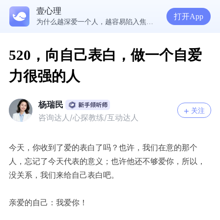
壹心理
5300万人在这里获得专业心理帮助
打开App
为什么越深爱一个人，越容易陷入焦虑痛苦？| 咨询师回答精选
准高三，女，学习焦虑，感觉好抑郁，很空虚，怎么办？
渴望爱却总是受伤，学会把爱意还给自己
520，向自己表白，做一个自爱
力很强的人
杨瑞民
关注
咨询达人/心探教练/互动达人
今天，你收到了爱的表白了吗？也许，我们在意的那个
人，忘记了今天代表的意义；也许他还不够爱你，所以，
没关系，我们来给自己表白吧。
亲爱的自己：我爱你！