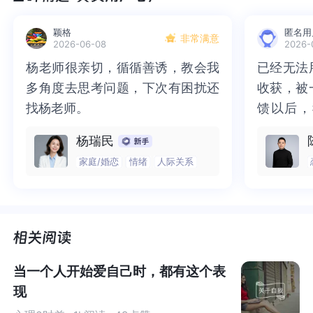
如果你对自己有足够的认识，那些你以为自己得不到的东
颖格
匿名用
非常满意
西，并不是你真的得不到他们，而是在你的内心深处，是
2026-06-08
2026-
不允许的，是自己不值得拥有的不配得感在影响着自己。
杨老师很亲切，循循善诱，教会我
杨老师很亲切，循循善诱，教会我
已经无法
已经无法
多角度去思考问题，下次有困扰还
多角度去思考问题，下次有困扰还
收获，被
收获，被
还有很多的人，在生命中创造各种各样的问题，反而认为
找杨老师。
找杨老师。
馈以后，
馈以后，
自己是命运无辜的受害者，那些意外、事情，是他们运气
实的那个
个“自己
杨瑞民
不好，和他们没有其他的关系，他们只是无辜的等待命运
清晰，也
也慢慢找
的审判，
家庭/婚恋
情绪
人际关系
虽然不知
知道还要
但我很明
明确的有
当我们在说我的时候，我们所认同的，基本上有两个维
师，本身
身就具有
度，一个是物质的维度，也就是我的身体，是我皮肤以内
这里，让我
让我真切的
的部分。
当一个人开始爱自己时，都有这个表
我们还有一个另一维度的自己，这就我们的人格。人格是
现
什么呢？
一个人的人格是他过去的整个生活历程的反映。