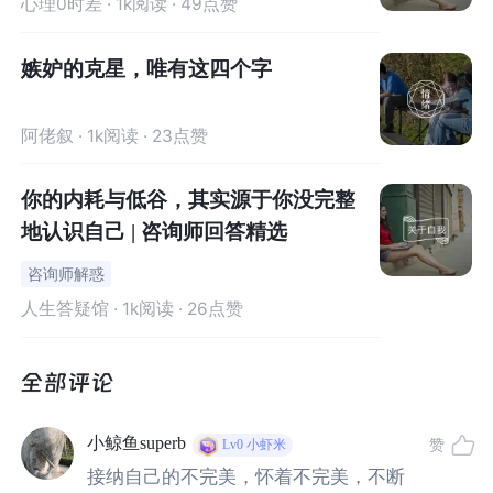
心理0时差
· 1k阅读 · 49点赞
可以说它是我们过去所有的经历、故事、感受、体验、价
值感、信念系统的总合，
嫉妒的克星，唯有这四个字
我们的人格决定了自己会怎样的来观察自己与世界，然后
做出来自己的判断与选择。
阿佬叙
· 1k阅读 · 23点赞
我们的世界观、价值感，对这个世界的感觉，是安全的，
你的内耗与低谷，其实源于你没完整
还是充满危险的，它是幸福的，还是焦虑的，事实上都取
地认识自己 | 咨询师回答精选
决于你内在的人格模式。
咨询师解惑
人生答疑馆
· 1k阅读 · 26点赞
比如一个单亲妈妈在情感上受过伤痛，她在养育孩子的过
程中就会无意识的告诉女儿，一定不要相信男人，女人一
定要靠自己，感情中不要投入太多，如果结婚前他就对你
不好，那结婚后还会得了？
小鲸鱼superb
赞
Lv0
小虾米
结果就是不断的测试对方，是不是真的爱自己，用各种方
接纳自己的不完美，怀着不完美，不断