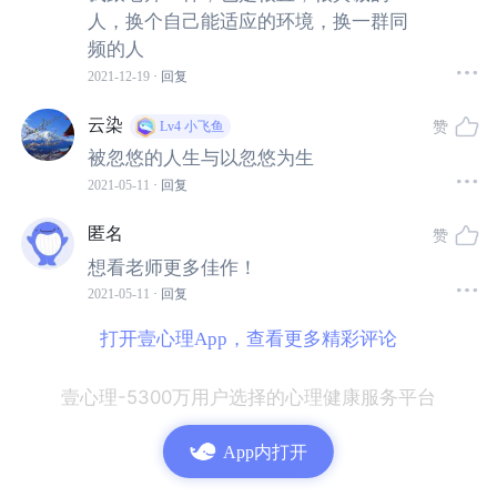
一个敏感、有爱而被爱情牵扯的26岁姑娘啊！
人，换个自己能适应的环境，换一群同
频的人
2021-12-19
· 回复
云染
赞
Lv4
小飞鱼
被忽悠的人生与以忽悠为生
2021-05-11
· 回复
匿名
赞
想看老师更多佳作！
2021-05-11
· 回复
打开壹心理App，查看更多精彩评论
（我与Aldeana）
壹心理-5300万用户选择的心理健康服务平台
一位29岁的客户张琳
（化名）
来找我做教练，因为上半年
App内打开
时间约满，让她6月份来找我。她曾经是我2011年咨询客
户，当时做留学专业的咨询。后来她在美国硕士毕业回国