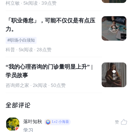
柯立敏
· 5k阅读 · 39点赞
「职业倦怠」，可能不仅仅是有点压
力。
#职场小白须知
科普
· 5k阅读 · 28点赞
“我的心理咨询的门诊量明显上升” |
学员故事
咨询师之家
· 2k阅读 · 50点赞
落叶知秋
赞
Lv2
小海葵
作者为了寻找不讲道理职场的原因，并为其找到解决方
学习