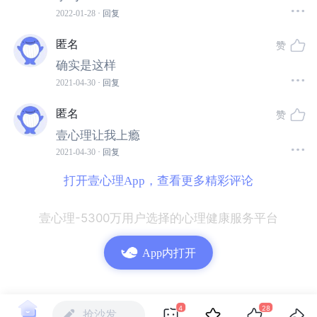
法，他结合心理学，脑科学，行为经济学等，对其进行研
2022-01-28
· 回复
究，发现人的需求、认知、价值观不同直接影响着每个人
匿名
赞
的思考方式。或多或少影响着组织和人的偏差，从而出现
确实是这样
不讲道理的职场。
2021-04-30
· 回复
接下来让我们一起来走进这本书中了解下。
匿名
赞
壹心理让我上瘾
01
2021-04-30
· 回复
什么是不讲道理的职场？
打开壹心理App，查看更多精彩评论
壹心理-5300万用户选择的心理健康服务平台
不讲道理的职场，其实就是在职场中，你觉得有道理的，
合乎情理的事情，不一定在公司老板心里合理或者有用。
App内打开
如下情况：
4
28
抢沙发…