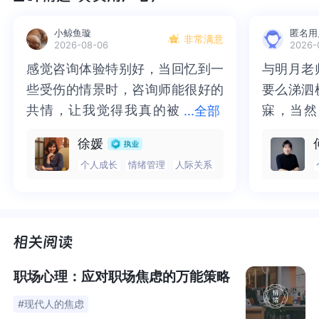
《不讲道理的职场》这本书告诉我们，工作是现实的，需
小鲸鱼璇
匿名用
非常满意
求是多元化的，在职场中，需要的不仅是蛮干，还需要思
2026-08-06
2026-
考、认知、决策，一个人想要得到企业的认可，必须要有
感觉咨询体验特别好，当回忆到一
感觉咨询体验特别好，当回忆到一
与明月老
与明月老
与企业有共同价值观，只有这样，才可能存活下去。
些受伤的情景时，咨询师能很好的
些受伤的情景时，咨询师能很好的
要么涕泗
要么涕泗
共情，让我觉得我真的被
共情，让我觉得我真的被抱住了。
寐，当然
寐，当然
...
全部
这本书的作者永田稔，曾经毕业于日本一桥大学社会学
抱住了。咨询完我会感觉，内心有
咨询完我会感觉，内心有一部分未
二十多年
的抑塞之
科，获得加利福尼亚大学洛杉矶分校MBA，任职过松下电
徐媛
一部分未处理的情绪被注意到了，
处理的情绪被注意到了，而且当咨
来，觉得
不必再踽
器等商业模式、企业模式、人才管理模式等系统化的咨询
个人成长
情绪管理
人际关系
而且当咨询师准确说出我当时的情
询师准确说出我当时的情绪，我感
再困于桎
梏，更不
近20年。
绪，我感觉当时那个弱小的小女孩
觉当时那个弱小的小女孩被看到
积，靡有
孑遗。“
被看到了，做完咨询，确实内心感
了，做完咨询，确实内心感觉轻快
云起时”
时”，此
从多年的经验中，他发现了很多职场是没有道理可言，
之
觉轻快了很多，感觉轻松了。很感
了很多，感觉轻松了。很感谢咨询
前行。
行。
前他觉得自己的想法不被接受的原因是对方没有理解，而
谢咨询师姐姐！
师姐姐！
现在醒悟，是自己过去面对组织和人的时候过于无知。
职场心理：应对职场焦虑的万能策略
#现代人的焦虑