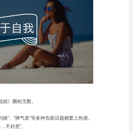
姐姐》圈粉无数。
闪婚”、“脾气差”等多种负面话题频繁上热搜。
暴，不好惹”。