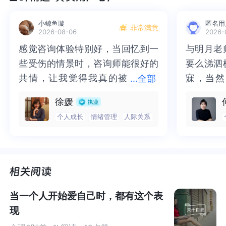
01
小鲸鱼璇
匿名用
非常满意
2026-08-06
2026-
均值回归
感觉咨询体验特别好，当回忆到一
感觉咨询体验特别好，当回忆到一
与明月老
与明月老
些受伤的情景时，咨询师能很好的
些受伤的情景时，咨询师能很好的
要么涕泗
要么涕泗
中国有句古话，
“龙生龙，凤生凤，老鼠的儿子会打洞”。意
共情，让我觉得我真的被
共情，让我觉得我真的被抱住了。
寐，当然
寐，当然
...
全部
思就是说，如果父母牛逼，那么孩子大概率也会躺着牛
抱住了。咨询完我会感觉，内心有
咨询完我会感觉，内心有一部分未
二十多年
的抑塞之
逼。
徐媛
一部分未处理的情绪被注意到了，
处理的情绪被注意到了，而且当咨
来，觉得
不必再踽
个人成长
情绪管理
人际关系
而且当咨询师准确说出我当时的情
询师准确说出我当时的情绪，我感
再困于桎
梏，更不
真的是这样吗？英国著名生物学家高尔顿，对此提出了质
绪，我感觉当时那个弱小的小女孩
觉当时那个弱小的小女孩被看到
积，靡有
孑遗。“
疑。
被看到了，做完咨询，确实内心感
了，做完咨询，确实内心感觉轻快
云起时”
时”，此
高尔顿的研究表明：父母身高非常高，孩子的身高大概率
觉轻快了很多，感觉轻松了。很感
了很多，感觉轻松了。很感谢咨询
前行。
行。
会倾向于正常值，小概率还像父母那样高。而到了孙子
谢咨询师姐姐！
师姐姐！
辈，会更倾向于正常值。
当一个人开始爱自己时，都有这个表
现
在个人成就方面也是一样的道理。父母成就高，那么孩子