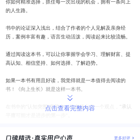
你如何精准选择，抓住每一次出现的机会，拥有一条向上
的人生路。
书中的论证深入浅出，结合了作者的个人见解及亲身经
历，案例丰富有趣，语言生动活泼，阅读起来比较流畅。
通过阅读这本书，可以让你掌握学会学习、理解财富、提
高认知、相信坚持、如何选择、了解趋势。
如果一本书
有用
且
好读
，
我觉得
就是一本值得去阅读的
书！
《
向上生长
》
就是这样一本书。
在书中的
“认知突围”章节中，作者提出了一个观点，
“承认
点击查看完整内容
平庸可能才是进步的第一步”。
当我们承认了平庸，才能选对前面的路。
更多好评