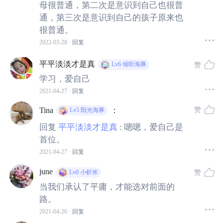
母很普通，第二次是意识到自己也很普
通，第三次是意识到自己的孩子原来也
很普通。
2022-03-28
· 回复
平平淡淡才是真
赞
Lv6
倾听海豚
学习，爱自己
所以，如果父辈都很优秀，到了娃这一代就感觉很普通，
2021-04-27
· 回复
很有可能是智商回归了。
赞
Tina
：
Lv5
阳光海豚
当我们意识到这点，就不会使劲
“鸡”娃，为了拿到所谓的名
回复
平平淡淡才是真
:
嗯嗯，爱自己是
校资格，光奥数就报了几个培训班。孩子表现不佳，还觉
首位。
得是孩子不争气。心想着我当年也没这么好的教育条件，
2021-04-27
· 回复
不也考进了
985
了。
june
赞
Lv0
小虾米
当我们承认了平庸，才能选对前面的
名校并不能衡量一个人的价值，人生是多面体，孩子有无
路。
限的可能。
2021-04-26
· 回复