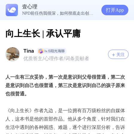
5300万人在这里获得专业心理帮助
壹心理
生理早已成年，心理还没有断奶：如何完成和母亲的“心理解绑”？
打开App
NPD前任伤我很深，如何彻底走出创伤？
一被忽视就焦虑？用自我对话给自己安全感
向上生长 | 承认平庸
Tina
关注
优质答主/心理作者/词条贡献者
人一生有三次妥协，第一次是意识到父母很普通，第二次
是意识到自己也很普通，第三次是意识到自己的孩子原来
也很普通。
《向上生长》
作者九边，是一位
拥有百万级粉丝
的自媒体
人
，这本书是他的首部作品。
他从多个角度，针对我们在
生活中遇到的各种困惑、难题，逐个进行深层分析，告诉