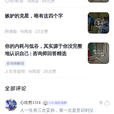
心理0时差
· 1k阅读 · 49点赞
成就高的概率是
36%，孙子辈是9%，尽管还是比普通成
就家庭高一些，但也是呈现回归正常值的态势。
嫉妒的克星，唯有这四个字
阿佬叙
· 1k阅读 · 23点赞
你的内耗与低谷，其实源于你没完整
地认识自己 | 咨询师回答精选
咨询师解惑
人生答疑馆
· 1k阅读 · 26点赞
均值回归，起初是金融学的一个重要概念。均值回归是指
股票价格、房产价格等社会现象、自然现象（气温、降
水），无论高于或低于价值中枢（或均值）都会以很高的
心欣然1314
赞
Lv6
倾听海豚
概率向价值中枢回归的趋势。
人一生有三次妥协，第一次是意识到父