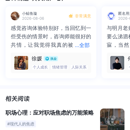
工作时间超过45小时以上。而且，不容忽视的是，很多超
时加班都是“隐形”的。比如，自从有了智能手机，有了工作
小鲸鱼璇
匿名用
非常满意
2026-08-06
2026-
微信群，很多人的上下班时间界限就模糊了。
感觉咨询体验特别好，当回忆到一
感觉咨询体验特别好，当回忆到一
与明月老
与明月老
些受伤的情景时，咨询师能很好的
些受伤的情景时，咨询师能很好的
要么涕泗
要么涕泗
不仅如此，2020年12月底，拼XX的一名23岁女员工在凌
共情，让我觉得我真的被
共情，让我觉得我真的被抱住了。
寐，当然
寐，当然
晨一点时的下班路上猝死。大概过了一周左右，拼XX的另
...
全部
一名同样23岁的小伙子也跳楼自杀了。
抱住了。咨询完我会感觉，内心有
咨询完我会感觉，内心有一部分未
二十多年
的抑塞之
徐媛
一部分未处理的情绪被注意到了，
处理的情绪被注意到了，而且当咨
来，觉得
不必再踽
个人成长
情绪管理
人际关系
联想起曾经富XX的十八连跳，这引起了代表委员的重视，
而且当咨询师准确说出我当时的情
询师准确说出我当时的情绪，我感
再困于桎
梏，更不
直至直通两会。
绪，我感觉当时那个弱小的小女孩
觉当时那个弱小的小女孩被看到
积，靡有
孑遗。“
被看到了，做完咨询，确实内心感
了，做完咨询，确实内心感觉轻快
云起时”
时”，此
—1—
觉轻快了很多，感觉轻松了。很感
了很多，感觉轻松了。很感谢咨询
前行。
行。
谢咨询师姐姐！
师姐姐！
去年底，还有拼XX员工爆料，公司软性暗示员工需要工作
职场心理：应对职场焦虑的万能策略
300-380小时每月，没有达到就会被谈话问是否工作不饱
#现代人的焦虑
和。