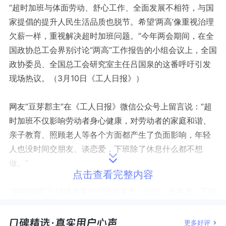
“超时加班与体面劳动、舒心工作、全面发展不相符，与国
家提倡的提升人民生活品质也脱节。希望‘两高’像重视治理
欠薪一样，重视解决超时加班问题。”今年两会期间，在全
国政协总工会界别讨论“两高”工作报告的小组会议上，全国
政协委员、全国总工会研究室主任吕国泉的这番呼吁引发
现场热议。（3月10日《工人日报》）
网友“豆芽郡主”在《工人日报》微信公众号上留言说：
“超
时加班不仅影响劳动者身心健康，对劳动者的家庭和谐、
亲子教育、照顾老人等各个方面都产生了负面影响，年轻
人也没时间交朋友、谈恋爱，下班除了休息什么都不想
做。”
点击查看完整内容
“超时加班”已经成为某些行业的常态。比如，近年来，互联
网公司“996”工作制引起广泛讨论，受到多方关注。而据媒
体相关调查，有76.15%的互联网从业受访者表示他们每周
更多好评