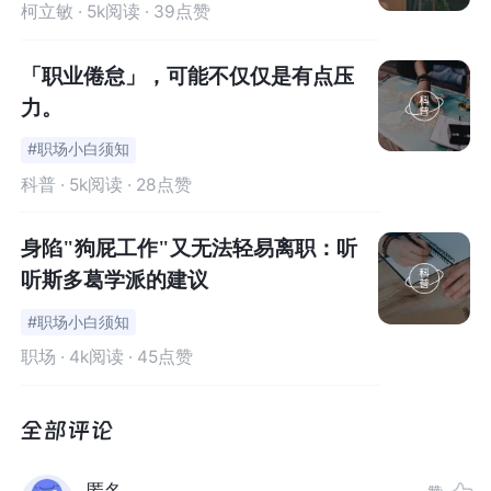
柯立敏
· 5k阅读 · 39点赞
因此就有网友在问：超长的工作时间，对我们有哪些心理
「职业倦怠」，可能不仅仅是有点压
上的伤害？如何在长时工作中自我调节？企业应该给高负
力。
荷的工作岗位什么样的保障？
#职场小白须知
我们可以稍微换算一下，300小时换算成30天，就是一个
科普
· 5k阅读 · 28点赞
月不休息，一天10小时；380小时则将近13个小时，这不
仅大大超过了国家法定的每天8小时每周休息2天的工作量
身陷"狗屁工作"又无法轻易离职：听
——那是160小时，300-380小时已经接近甚至超过了2个
听斯多葛学派的建议
人的满工作量。甚至连臭名昭著的996工作方法，也达不
#职场小白须知
到这样的工作量——换算过来，那是288小时。
职场
· 4k阅读 · 45点赞
联想到拼XX的“两连跳”，两个23岁的年轻生命就此陨落，
可想而知会对心理造成什么样的伤害了。再想想前些年“富
XX”十八连跳等，让人感觉触目惊心。
匿名