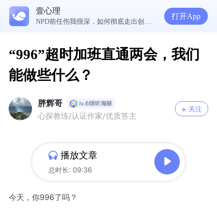
5300万人在这里获得专业心理帮助
壹心理
生理早已成年，心理还没有断奶：如何完成和母亲的“心理解绑”？
打开App
NPD前任伤我很深，如何彻底走出创伤？
一被忽视就焦虑？用自我对话给自己安全感
“996”超时加班直通两会，我们
能做些什么？
胖辉哥
关注
心探教练/认证作家/优质答主
播放文章
总时长: 09:36
今天，你996了吗？