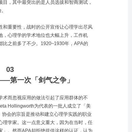
项目，其中最突出的是人员选拔和智商测试，
验。
性和重要性，战时的公开宣传让心理学出尽风
地，心理学的学术地位也大幅上升，工作机
之前多了不少。1920~1930年，APA的
03
——第一次「剑气之争」
调学术而忽视应用的做法引起了应用群体的不
和Leta Hollingworth为代表的一批人成立了「美
），协会的宗旨是推动和建立心理学实践的职业
心理学家。这一点意义重大，因为在当时，任
家」。然而APA却拒绝提供这样的认证，认为