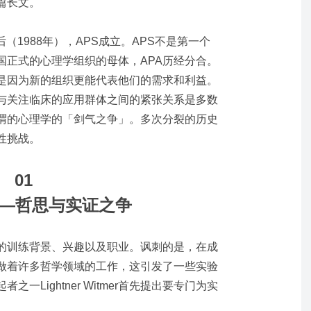
篇长文。
年后（1988年），APS成立。APS不是第一个
国正式的心理学组织的母体，APA历经分合。
非是因为新的组织更能代表他们的需求和利益。
与关注临床的应用群体之间的紧张关系是多数
谓的心理学的「剑气之争」。多次分裂的历史
性挑战。
01
——哲思与实证之争
样的训练背景、兴趣以及职业。讽刺的是，在成
在做着许多哲学领域的工作，这引发了一些实验
一Lightner Witmer首先提出要专门为实