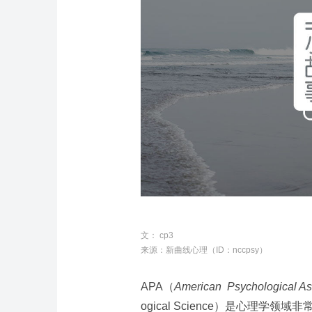
文：
cp3
来源：
新曲线心理（ID：nccpsy）
APA（
American Psychological As
ogical Science）是心理