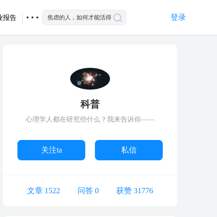
登录
业报告
科普
心理学人都在研究些什么？我来告诉你——
关注ta
私信
文章 1522
问答 0
获赞 31776