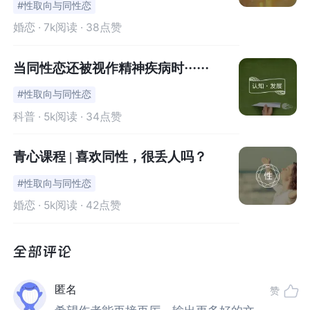
是身不由己。
#性取向与同性恋
婚恋
· 7k阅读 · 38点赞
里面云重女孩，妈妈怀她的时候，父亲去世，家里唯一的
希望寄托她身上，爷爷是手艺传人，家族有传男不传女习
当同性恋还被视作精神疾病时······
俗，于是从云重出生的那一刻，被得知女孩，爷爷立即封
#性取向与同性恋
锁消息，让报喜为家里诞生了一个男丁，她的命运就这样
科普
· 5k阅读 · 34点赞
被安排为男孩。
直到她12岁那年，爷爷找了一个学徒，很有天分，她的生
青心课程 | 喜欢同性，很丢人吗？
活里出现比他大两三岁的男孩，她紧张，似乎觉得自己对
#性取向与同性恋
男孩有不一样的感觉。
婚恋
· 5k阅读 · 42点赞
她受着家庭教养方式的影响，在别人眼中她就是一个男
孩，他与这个男孩一起练手艺，有一天，她问男孩，你觉
得我是女孩吗？男孩傻傻笑着说，你怎么能是女孩？
匿名
赞