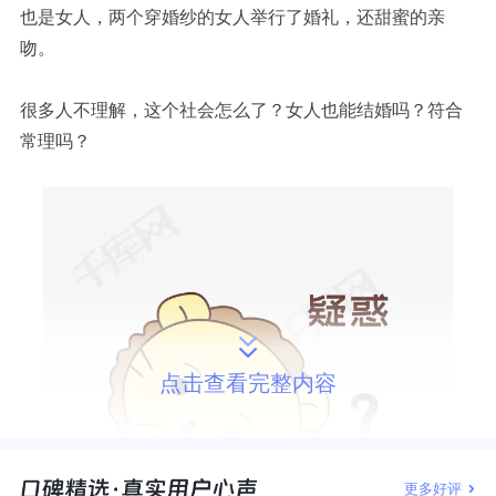
也是女人，两个穿婚纱的女人举行了婚礼，还甜蜜的亲
吻。
很多人不理解，这个社会怎么了？女人也能结婚吗？符合
常理吗？
点击查看完整内容
更多好评