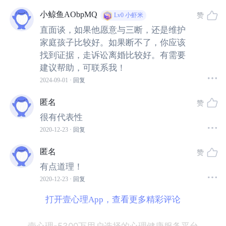
惯性中走出来，做出改变，对于任何一个人都是非常需要
小鲸鱼AObpMQ
赞
Lv0
小虾米
勇气的，此时此刻的担心与胆怯是非常正常的行为，所
直面谈，如果他愿意与三断，还是维护
以，我们需要的是，不是一下子做出选择，而是一步一步
家庭孩子比较好。如果断不了，你应该
具体地计划并且做出行动，让自己慢慢地经济独立起来，
找到证据，走诉讼离婚比较好。有需要
慢慢地思想独立起来……
每一点的改变都值得被看到，每一
建议帮助，可联系我！
点的向前都值得被鼓励，希望可以看得你一点一点地走出
2024-09-01
· 回复
真正属于自己的人生之路，
你也值得被好好地爱着。
匿名
赞
加油 ！
很有代表性
2020-12-23
· 回复
匿名
赞
有点道理！
?小豆芽儿?：热心小可爱
2020-12-23
· 回复
ta的主页
打开壹心理App，查看更多精彩评论
题主你好。
壹心理-5300万用户选择的心理健康服务平台