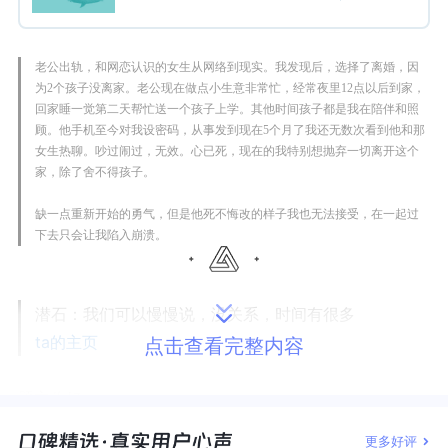
老公出轨，和网恋认识的女生从网络到现实。我发现后，选择了离婚，因
为2个孩子没离家。老公现在做点小生意非常忙，经常夜里12点以后到家，
回家睡一觉第二天帮忙送一个孩子上学。其他时间孩子都是我在陪伴和照
顾。他手机至今对我设密码，从事发到现在5个月了我还无数次看到他和那
女生热聊。吵过闹过，无效。心已死，现在的我特别想抛弃一切离开这个
家，除了舍不得孩子。
缺一点重新开始的勇气，但是他死不悔改的样子我也无法接受，在一起过
下去只会让我陷入崩溃。
潜石：
我们可以慢慢说，没关系，时间有很多
ta的主页
点击查看完整内容
题主你好，
更多好评