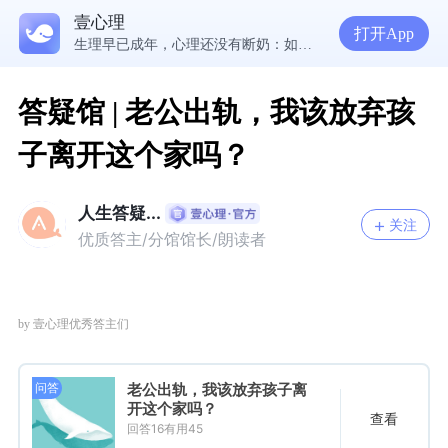
壹心理
5300万人在这里获得专业心理帮助
打开App
生理早已成年，心理还没有断奶：如何完成和母亲的“心理解绑”？
NPD前任伤我很深，如何彻底走出创伤？
一被忽视就焦虑？用自我对话给自己安全感
答疑馆 | 老公出轨，我该放弃孩
子离开这个家吗？
人生答疑...
关注
优质答主/分馆馆长/朗读者
by 壹心理优秀答主们
老公出轨，我该放弃孩子离
问答
开这个家吗？
查看
回答16有用45