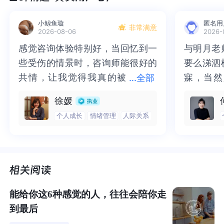
看完了你叙述的种种，经历了丈夫出轨，离婚之后为了孩
子没有离家，继续承受着目睹死不悔改的丈夫与出轨对象
小鲸鱼璇
匿名用
非常满意
热聊的煎熬，想抛开一切离开家却缺乏勇气……感受到了题
2026-08-06
2026-
主莫大的痛苦与煎熬，想要先给予题主一个温暖的拥抱，
感觉咨询体验特别好，当回忆到一
感觉咨询体验特别好，当回忆到一
与明月老
与明月老
希望你知道，你不是独自在面对这一些。
些受伤的情景时，咨询师能很好的
些受伤的情景时，咨询师能很好的
要么涕泗
要么涕泗
共情，让我觉得我真的被
共情，让我觉得我真的被抱住了。
寐，当然
寐，当然
...
全部
虽然已经离婚了，但是却没有离开家，继续与前夫居住在
抱住了。咨询完我会感觉，内心有
咨询完我会感觉，内心有一部分未
二十多年
的抑塞之
徐媛
一起，
除了孩子的原因以外，感受到了其实题主内心并没
一部分未处理的情绪被注意到了，
处理的情绪被注意到了，而且当咨
来，觉得
不必再踽
有那么坚决，甚至还抱有着某种期待
，所以还会在意前夫
个人成长
情绪管理
人际关系
而且当咨询师准确说出我当时的情
询师准确说出我当时的情绪，我感
再困于桎
梏，更不
手机对你设密码，在看到前夫与出轨对象热聊时，还会去
绪，我感觉当时那个弱小的小女孩
觉当时那个弱小的小女孩被看到
积，靡有
孑遗。“
吵去闹，看到前夫“死不悔改”才会感到痛苦，感到“无法接
被看到了，做完咨询，确实内心感
了，做完咨询，确实内心感觉轻快
云起时”
时”，此
受”。
觉轻快了很多，感觉轻松了。很感
了很多，感觉轻松了。很感谢咨询
前行。
行。
谢咨询师姐姐！
师姐姐！
我想，
其实题主并没有真正地接受“你们已经离婚了”这样一
能给你这6种感觉的人，往往会陪你走
个现实
。然而，已经法律层面离婚了，却在事实层面继续
到最后
履行着在家庭中照顾孩子，也就是，在法律层面，你的丈