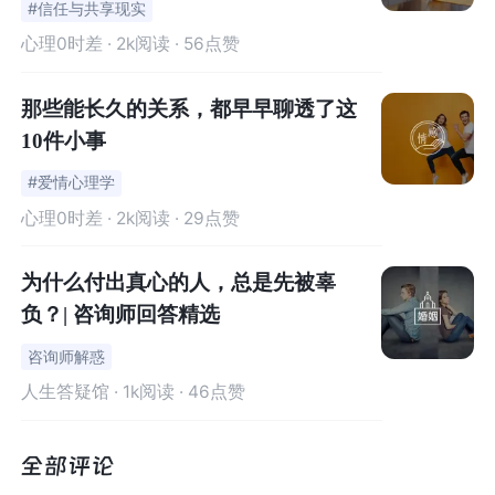
夫已经不再需要对你履行作为伴侣的义务与责任，但是还
#信任与共享现实
在现实层面继续接受着题主对家庭的付出。
心理0时差
· 2k阅读 · 56点赞
当然，这是题主自己的一个选择，怀有着对家庭对孩子的
那些能长久的关系，都早早聊透了这
种种考量，是应该被尊重的。
10件小事
#爱情心理学
然而当你做出这个选择的同时，你也需要面对丈夫这样对
心理0时差
· 2k阅读 · 29点赞
你的态度。甚至可以说，这样的“离婚方式”对他的感情状态
反而是“有益的”，他当然也不会“悔改”，而这其中，也有你
为什么付出真心的人，总是先被辜
之前“宽容”的行为所促成的。
负？| 咨询师回答精选
而你其实也很清楚，在压抑的容忍下，“在一起过下去只会
咨询师解惑
让你陷入崩溃”，你“特别想抛开一切离开这个家”，只是“缺
人生答疑馆
· 1k阅读 · 46点赞
少重新开始的勇气”……
你内心的感受是最重要的
！确实，
从一种习惯了的生活的