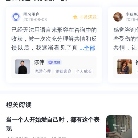
且，
男性自尊水平在大部分的人生阶段中都显著高于女性
（不会吧不会吧，是因为最近常说的男生迷之自信
匿名用户
小鲸鱼
非常满意
吗？）。
2026-08-08
2026-
已经无法用语言来形容在咨询中的
已经无法用语言来形容在咨询中的
感觉咨询
感觉咨询
小丘感到甚是迷惑，为什么我们挣脱了高考苦海，开启丰
收获，被一次次充分理解共情和反
收获，被一次次充分理解共情和反
些受伤的
些受伤的
富精彩的大学生活后，反而自尊水平却一再降低呢？百思
馈以后，我逐渐看见了真
馈以后，我逐渐看见了真实的那
共情，让
共情，让
...
全部
不得其解之下，他看到一则大一学生期末周坠楼的新闻。
实的那个“自己”，所有的混沌逐渐
个“自己”，所有的混沌逐渐清晰，
抱住了。
咨询完我
他细细回想，发现自己现在似乎确实比大一时心理状态更
陈伟
清晰，也慢慢找回了内在的力量。
也慢慢找回了内在的力量。虽然不
一部分未
处理的情
好一些。
恋爱心理
婚姻家庭
个人成长
虽然不知道还要有多久的路要走，
知道还要有多久的路要走，但我很
而且当咨
询师准确
但我很明确的有了方向。“好的咨询
明确的有了方向。“好的咨询师，本
绪，我感
觉当时那
有研究表明，在本科大学生群体中，也就是
18-22
岁左右的
师，本身就具有疗愈性”，在陈老师
身就具有疗愈性”，在陈老师这里，
被看到了
了，做完
年龄阶段，高年级大学生的自尊水平要相对高于低年级同
这里，让我真切的感受到了🙏❤️
让我真切的感受到了🙏❤️
觉轻快了
了很多，
学，这可能是因为刚刚进入大学时，学生的自我定位尚不
谢咨询师
师姐姐！
清晰、理想与现实差距较大；在各个方面还不能很好地适
当一个人开始爱自己时，都有这个表
应等。小丘大一刚入校时，深切体会到了大学与高中有着
现
完全不同的授课、学习和考核方式。