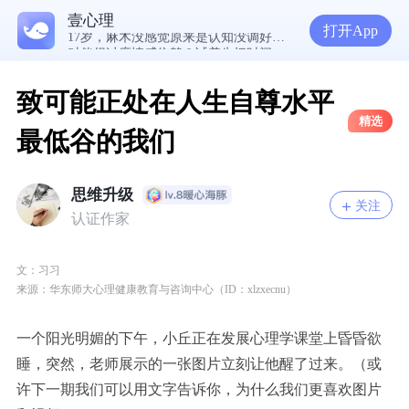
“熬过抑郁、双相、轻生念头后，我觉得人间值得再来一趟”
壹心理
17岁，麻木没感觉原来是认知没调好？求分析和建议。
打开App
对伴侣过度情感依赖？试着先把时间填满
致可能正处在人生自尊水平
精选
最低谷的我们
思维升级
关注
认证作家
文：习习
来源：
华东师大心理健康教育与咨询中心
（
ID
：
xlzxecnu
）
一个阳光明媚的下午，小丘正在发展心理学课堂上昏昏欲
睡，突然，老师展示的一张图片立刻让他醒了过来。（或
许下一期我们可以用文字告诉你，为什么我们更喜欢图片