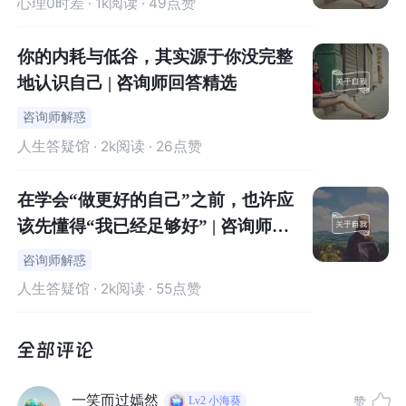
心理0时差
· 1k阅读 · 49点赞
第一次高数期中考试中，他深受打击，后来才渐渐习惯了
大学的自主学习模式。同时，大学阶段的课余选择也更加
你的内耗与低谷，其实源于你没完整
丰富多样，学生部门、志愿活动、社团组织等等，此类活
地认识自己 | 咨询师回答精选
动与学习的平衡可能也是一大挑战。当然啦，进入高年级
咨询师解惑
后，小丘慢慢适应了大学的学习和生活，找到了自己的定
人生答疑馆
· 2k阅读 · 26点赞
位和目标，心理状态逐渐变好了。
在学会“做更好的自己”之前，也许应
该先懂得“我已经足够好” | 咨询师回
答精选
咨询师解惑
人生答疑馆
· 2k阅读 · 55点赞
一笑而过嫣然
赞
Lv2
小海葵