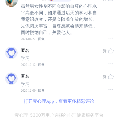
虽然男女性别不同会影响自尊的心理水
平高低不同，如果通过后天的学习和自
我意识改变，还是会随着年龄的增长、
见识阅历丰富，自尊感就会越来越低，
这时，下课铃声将小丘拉回了现实。他转转脑袋，活动活
同时悦纳自己，关爱他人。
动脖子，用眼睛的余光瞥了瞥四周的同学。只见国家级奖
2021-01-27
· 回复
学金获得者小
A
，正在飞速敲打电脑键盘，整理上半节课的
匿名
笔记；去年参与创业大赛就获得市级奖项的小
B
，正与队友
赞
热烈地讨论新一届创业大赛的事宜；号称“磕盐”达人的小
学习
C
，正在讲台上向老师请教科研项目后续可以如何改进；院
2020-12-12
· 回复
系理心部部长小
D
，正与几个副部长商量本月部门活动的安
匿名
赞
排……
学习
2020-12-09
· 回复
小丘回想起自己，再努力学习也只能勉强获得三等奖学
打开壹心理App，查看更多精彩评论
金、创业项目立项失败、科研更不用提，在部门吃苦耐劳
当了一年工具人之后竞选部长失败。他顿时觉得自己干啥
壹心理-5300万用户选择的心理健康服务平台
啥不行，自卑和失落感油然而生。他转念一想，这难道也