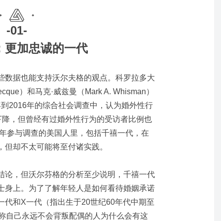
-01-
：更加忠诚的一代
些数据也能支持沃尔夫格的观点。科罗拉多大
ecque）和马克·威兹曼（Mark A. Whisman）
0年到2016年的综合社会调查中，认为婚外性行
著下降，但曾经有过婚外性行为的受访者比例也
6年参与调查的美国人里，包括千禧一代，在
，但却不太可能将至付诸实践。
结论，但沃尔芬格的分析至少说明，千禧一代
士身上。为了了解年轻人是如何看待婚姻承诺
代和X一代（指出生于20世纪60年代中期至
坚称自己永远不会背叛配偶的人为什么会有这