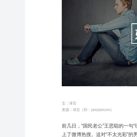
文：译言
来源：译言（ID：yeeyancom）
前几日，“国民老公”王思聪的一句
上了微博热搜。这对“不太光彩”