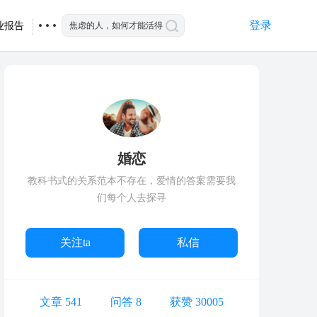
登录
业报告
婚恋
教科书式的关系范本不存在，爱情的答案需要我
们每个人去探寻
关注ta
私信
文章 541
问答 8
获赞 30005