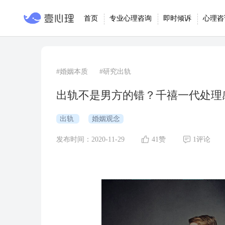
首页
专业心理咨询
即时倾诉
心理咨
#婚姻本质
#研究出轨
出轨不是男方的错？千禧一代处理
出轨
婚姻观念
发布时间：2020-11-29
41赞
1评论