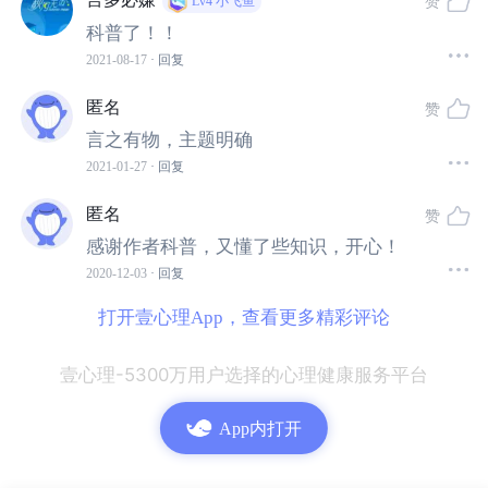
赞
Lv4
小飞鱼
对应的科室工作或者允许旁观的话，一定会见到各种神奇
科普了！！
的场景。神奇在哪呢？你会发现平时看起来很凹凸不平的
2021-08-17
· 回复
各种器皿都可以出现在你的身体里：矿泉水、数据线、筷
子、插头……等等。
匿名
赞
言之有物，主题明确
无独有偶，17年3月的时候曾经出现过轰轰烈烈的“黄鳝
2021-01-27
· 回复
门”事件，这里菲尔不多说，各位看客可以去百度相关内
匿名
赞
容。但是这里提了这么多看起来十分可笑的例子，也只是
感谢作者科普，又懂了些知识，开心！
想告诉大家，我们真的了解我们自己的器官吗？
2020-12-03
· 回复
比如如果问起第二性征是什么，有多少人能回答的出来？
打开壹心理App，查看更多精彩评论
问起性器官都包括什么，又有多少人能回答的出来？如何
更好的亲密接触又有多少人能回答的出来呢？当然，这些
壹心理-5300万用户选择的心理健康服务平台
问题菲尔也会陆续在后面都告诉大家。
App内打开
但至少在有一个科学、安全、可靠的行为之前，请不要或