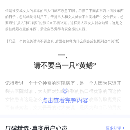
但是被变成女人的原本的男人们就不乐意了啊，习惯了下面多东西上面没东西
的日子，忽然就觉得别扭了，于是男人和女人就会不自觉地产生交合行为，想
要通过“插入”和“揉捏”的形式来互相补充，这样男人和女人就会知道，这是之
前彼此最在意的东西，最让自己觉得有安全感的东西。
【只是一个黄色笑话请不要当真·后面会解释为什么我会反复提到这个笑话】
一、
请不要当一只“黄鳝”
记得看过一个十分神奇的医院病历，是一个人因为尿道开
裂去医院就诊，大夫面对如此夸张的伤口很犹豫的问这位
女性患者这是怎么造成的，谁知，患者一改痛苦脸庞竟反
点击查看完整内容
而有些娇羞，支支吾吾的对大夫说，是因为和自己的男友
第一次发生关系，两个人都是第一次，没什么经验，男人
只记得需要插进洞里，却不知道哪个洞才是，于是就想三
更多好评