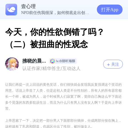
5300万人在这里获得专业心理帮助
壹心理
生理早已成年，心理还没有断奶：如何完成和母亲的“心理解绑”？
打开App
NPD前任伤我很深，如何彻底走出创伤？
一被忽视就焦虑？用自我对话给自己安全感
今天，你的性欲倒错了吗？
（二）被扭曲的性观念
拂晓的晨...
关注
认证作家/精华答主/互动达人
让我们再提一次上回说的黄色笑话，你们很快就会发现我反复强调这个笑话的
用意。话说上帝造了人类，但是起初人类是不分性别的，所有人的所有器官都
长一个样，被成为男人，这个时候男人们寂寞了啊，觉得自己胸这么平下面还
多个晃荡的东西多耽误生活，而且为什么只有男人没有女人啊？于是向上帝诉
苦。
上帝思索了一下，决定把一部分男人下面那部分摘掉，分成两部分按在胸上，
这样就有了乳房和阴道，也就区分出了性别，被叫做女人。