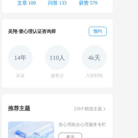
文章 109
问答 133
获赞 579
吴翔·壹心理认证咨询师
预约
14年
110人
4k天
从业
服务过
入驻时间
推荐主题
239个精选主题
壹心理政企心理服务专栏
B端新闻报道
关注