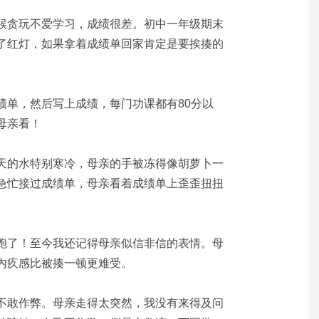
候贪玩不爱学习，成绩很差。初中一年级期末
了红灯，如果拿着成绩单回家肯定是要挨揍的
绩单，然后写上成绩，每门功课都有80分以
母亲看！
天的水特别寒冷，母亲的手被冻得像胡萝卜一
急忙接过成绩单，母亲看着成绩单上歪歪扭扭
。
跑了！至今我还记得母亲似信非信的表情。母
内疚感比被揍一顿更难受。
不敢作弊。母亲走得太突然，我没有来得及问