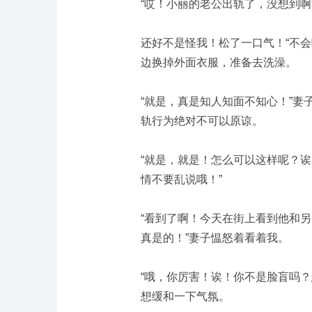
“哎！小丽的老公出轨了，没想到啊
还好不是怪我！松了一口气！“不
边换掉外面衣服，准备去洗澡。
“就是，真是知人知面不知心！”
轨行为绝对不可以原谅。
“就是，就是！怎么可以这样呢？
情不要乱说哦！”
“看到了啊！今天在街上看到他和
真是的！”妻子愠怒着看着我。
“哦，你厉害！诶！你不是脸盲吗
想缓和一下气氛。