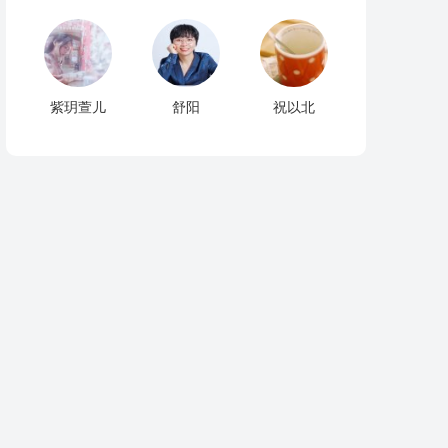
紫玥萱儿
舒阳
祝以北