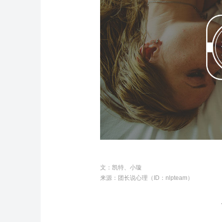
文：
凯特、小璇
来源：团长说心理（ID：nlpteam）