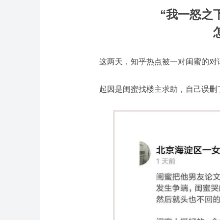
“我一怒之
这
两天，知乎热点被一对闺蜜的对话
起因是闺蜜找楼主求助，自己误删