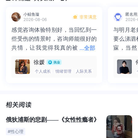
女主角乔讲述自己很小的时候，就发现自己有异于常人的
地方，总能找到办法让自己得到性快感。
小鲸鱼璇
匿名用
非常满意
2026-08-06
2026-
感觉咨询体验特别好，当回忆到一
感觉咨询体验特别好，当回忆到一
与明月老
与明月老
年幼的无知和懵懂让乔伊欣然接受了自己的不同，随着年
些受伤的情景时，咨询师能很好的
些受伤的情景时，咨询师能很好的
要么涕泗
要么涕泗
龄的增长，她开始大胆又奔放的徜徉在情欲之海中，甚至
共情，让我觉得我真的被
共情，让我觉得我真的被抱住了。
寐，当然
寐，当然
...
全部
和好友一起创办了专门接纳“女性瘾者”的俱乐部。
抱住了。咨询完我会感觉，内心有
咨询完我会感觉，内心有一部分未
二十多年
的抑塞之
徐媛
一部分未处理的情绪被注意到了，
处理的情绪被注意到了，而且当咨
来，觉得
不必再踽
乔伊的第一个男人名叫杰罗姆，当成年后的乔伊再度遇见
个人成长
情绪管理
人际关系
而且当咨询师准确说出我当时的情
询师准确说出我当时的情绪，我感
再困于桎
梏，更不
杰罗姆之时，她发现自己竟然深深地爱上了他，
而悲剧的
是，乔伊发现，唯独杰罗姆的爱抚无法燃起她的激情，在
绪，我感觉当时那个弱小的小女孩
觉当时那个弱小的小女孩被看到
积，靡有
孑遗。“
性和爱之间，乔伊陷入了深深的迷惘之中。
被看到了，做完咨询，确实内心感
了，做完咨询，确实内心感觉轻快
云起时”
时”，此
觉轻快了很多，感觉轻松了。很感
了很多，感觉轻松了。很感谢咨询
前行。
行。
“人类随时随地都在遭受敏锐孤独感的折磨。”
——
本·米尤
谢咨询师姐姐！
师姐姐！
什科维奇（ Ben Lazare Mijuskovic）
《哲学、心理学及
俄狄浦斯的悲剧——《女性性瘾者》
文学中的孤独感》
#性心理