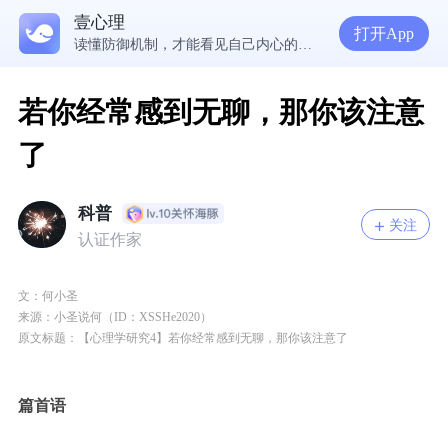
壹心理
5300万人在这里获得专业心理帮助
打开App
读懂防御机制，才能看见自己内心的真实需求
疾病焦虑+药物依赖，频繁换药丧失康复信心，怎么办？
走进内敛恋人的心，需要观察、回应和拥抱
若你经常感到无聊，那你该注意
了
科普
关注
认证作家
文：
何小圣
来源：小圣说何（ID：XSSHe2020）
原文标题：【心理学研究4】若你经常感到无聊，那你该注意了
篇首语