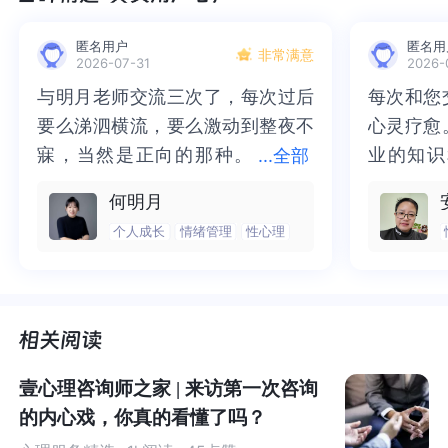
容易出现那样的情况。
当然，我们也可以通过一些手段来
减少这种情况的发生。具体的咱们慢慢说。
匿名用户
匿名用
非常满意
2026-07-31
2026-
在详细介绍之前呢，有几个概念需要先说清楚。（别担
与明月老师交流三次了，每次过后
与明月老师交流三次了，每次过后
每次和您
每次和您
心，很好理解的。）
要么涕泗横流，要么激动到整夜不
要么涕泗横流，要么激动到整夜不
心灵疗愈
心灵疗愈
寐，当然是正向的那种。
寐，当然是正向的那种。二十多年
业的知识
业的知识
...
全部
首先，这类现象在心理学上被称为“
认知失败
”，
即在日常活
二十多年的抑塞之气一点点剥离开
的抑塞之气一点点剥离开来，觉得
为我点亮
前行的路
何明月
动过程中发生在记忆、注意和行为方面的微妙和相对常见
来，觉得不必再踽踽独行，也不必
不必再踽踽独行，也不必再困于桎
我喘不过
气的情绪
个人成长
情绪管理
性心理
的失误。
认知失败不仅对学习效率、睡眠质量和心理和谐
再困于桎梏，更不必觉得这半生所
梏，更不必觉得这半生所积，靡有
逐渐释然
然。感谢
水平产生负面影响，也会对大脑认知功能的协调与正常运
积，靡有孑遗。“行到水穷处，坐看
孑遗。“行到水穷处，坐看云起
光芒，也
也让我有
转产生严重干扰，从而阻碍正常的学习和生活。简单点说
云起时”，此后大概不必再负着旧日
时”，此后大概不必再负着旧日前
气。真心
感谢您，
就是
，经常发生认知失败，会影响我们的正常生活。
前行。
行。
好咨询师
师！
其次，“
无聊
”，这个词我们日常用的很频繁，它在心理学上
壹心理咨询师之家 | 来访第一次咨询
是指
个体面对贫乏的外部刺激和内部刺激时，无法体验充
的内心戏，你真的看懂了吗？
分的需求满足，所以感受到的无趣、空虚、无助等不预约