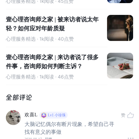
心理服务精选
· 1k阅读 · 45点赞
的复合情绪体验。
说来说去，其实就是我们日常理解的无
聊。
壹心理咨询师之家 | 被来访者说太年
轻？如何应对年龄质疑
无聊会分为两种：一种是
状态无聊
，就是
特定时刻或短时
间的无聊感
。另一种是
特质无聊
，即
相对持久的人格特征
心理服务精选
· 1k阅读 · 40点赞
中无聊情绪反应和行为上的稳定的个体差异。
简单点说就
是，
骨子里有些特质，使这个人很容易感到无聊。
无聊特
壹心理咨询师之家 | 来访者说了很多
质又称为无聊倾向
，这样一说可能更好理解一些。
件事，咨询师如何判断主诉？
心理服务精选
· 1k阅读 · 46点赞
最后一个概念叫做
意志控制
，就是指
抑制优势反应、激活
次优势反应及探测错误的能力
。想了半天也不知道怎么通
俗的解释，如果理解不了，就当做是
意志力和控制力吧
。
欢喜L
赞
Lv1
小珍珠
大脑记忆偶尔有断片现象，希望自己寻
找有意义的事做
一切准备就绪，我们来说说相关的研究。