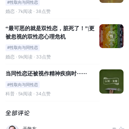
#性取向与同性恋
婚恋
· 7k阅读 · 38点赞
5.认同骄傲
——批判异性恋，以自己的性倾向为傲，活
跃在同性恋群体中
“最可恶的就是双性恋，脏死了！”|更
6.认同整合
——对异性恋不再有敌对态度，心理与行
被忽视的双性恋心理危机
为，性倾向与自我完全统一。
#性取向与同性恋
婚恋
· 9k阅读 · 33点赞
这六个阶段，不同性格、不同经历的人，各个阶段的经历
会有所不同，而且，每个阶段的发生时间和停留时间也因
当同性恋还被视作精神疾病时······
人而异。
#性取向与同性恋
网友一：
科普
· 5k阅读 · 34点赞
我从小就不想结婚，至少不想和男性结婚，不想像妈妈那
样，嫁一个对自己不好的男人，婚姻破裂，人生不幸福，
导致整个家庭都很痛苦。
于敬东