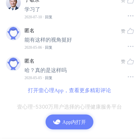
赞
学习了
小时候我就比较喜欢跟女孩子在一起，喜欢呵护女孩子，
2020-07-10
· 回复
瞧不起男生，青春期时更抗拒男生。
匿名
赞
当时没有听说过“同性恋”这个词，只是觉得既然自己不喜欢
能有这样的视角挺好
男生，那今后单身也很好啊，或跟某个女孩子陪伴到老也
2020-05-06
· 回复
很好，做自己就好，干嘛管别人怎么说，所以那时也过得
匿名
赞
挺自在、开心的。
哈？真的是这样吗
2020-05-05
· 回复
年轻的时候什么事情都容易隐瞒，对所有的压力都可以置
打开壹心理App，查看更多精彩评论
之不顾。但到了27岁，已经比较确定自己是同性恋，看着
身边的人恋爱结婚，自己也开始急了，可同性恋始终不是
壹心理-5300万用户选择的心理健康服务平台
主流，这么多年也没有遇到特别喜欢的人。
App内打开
而且，生在普通家庭，母亲生活劳苦，把所有的希望寄托
在我身上，她怎么能接受这样的事情。她根本就无法理