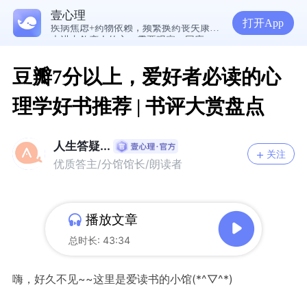
读懂防御机制，才能看见自己内心的真实需求
壹心理
疾病焦虑+药物依赖，频繁换药丧失康复信心，怎么办？
打开App
走进内敛恋人的心，需要观察、回应和拥抱
豆瓣7分以上，爱好者必读的心
理学好书推荐 | 书评大赏盘点
人生答疑...
关注
优质答主/分馆馆长/朗读者
播放文章
总时长: 43:34
嗨，好久不见~~这里是爱读书的小馆(*^▽^*)