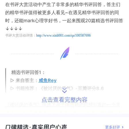
在书评大赏活动中产生了非常多的精华书评回答，答主们
的精华书评值得被更多人看见~在遇见精华书评回答的同
时，还能mark心理学好书，一起来围观20篇精选书评回答
↓↓↓↓
书评大赏活动详情：
http://www.xinli001.com/qa/100587696
精选书评回答1：
▷
来自答主：
咸鱼Rey
▷ 书籍推荐：《被讨厌的勇气》-
豆瓣评分8.6
点击查看完整内容
《被讨厌的勇气》讲述了基于阿德勒的思想引发的一个关
于“哲人”和“青年”的故事，采用对话体的方式来剖析阿德勒
的思想
，
因此对比起阿德勒本
人的《自卑与超越》等书，
更多好评
是更为容易理解的，书里并非采用极端特殊的案例来分