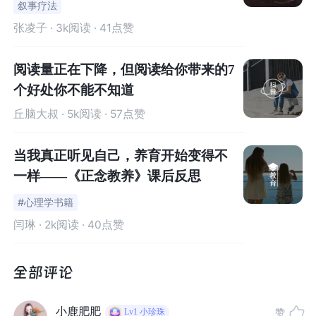
叙事疗法
不到周围的一切的，这就是真实的人生，你无需执着过
张凌子
· 3k阅读 · 41点赞
去，无需关注未来，因为
未来只是“潜在性的人生”
。
阅读量正在下降，但阅读给你带来的7
如果你总以为“此时此刻”只是准备阶段，无需行动，那你永
个好处你不能不知道
远都没有进步。人生总是处在完结状态的，无论是20岁还
丘脑大叔
· 5k阅读 · 57点赞
是90岁死去，都是完结的、完满的人生。
当我真正听见自己，养育开始变得不
其实书中精彩的观点实在是非常多，我在阅读的过程中也
一样——《正念教养》课后反思
常常产生对阿德勒老师的无比敬佩感，因为他的思想即使
是放到当代也是非常创新、超前的。
#心理学书籍
闫琳
· 2k阅读 · 40点赞
但无论你对他的观点是否全部认可，但阿德勒的心理学
是“行动的心理学”，鼓励我们用行动改变生活，我想这应该
是每个人都需要自省的。阿德勒对人生的自信心，来源于
他“认证谨慎”得活好此时此刻。
小鹿肥肥
赞
Lv1
小珍珠