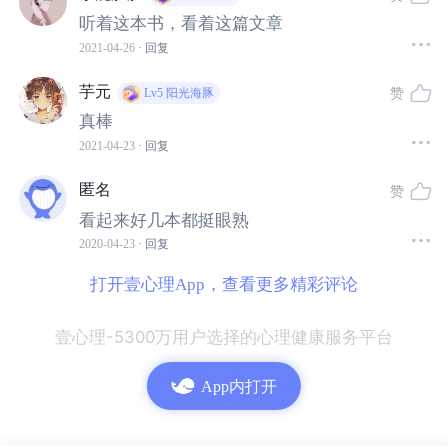
听着这本书，看着这篇文章
※ 该回答仅为节选，点击原问题查看完整书评回答：
【书评大赏】《被讨厌的
勇气》中你印象最深刻的是？
2021-04-26
· 回复
芋元
赞
Lv5
阳光海豚
真棒
2021-04-23
· 回复
精选书评回答Vol.2：
匿名
赞
▷ 来自答主：
吴子系
看起来好几本都挺眼熟
▷ 书籍推荐：《当下的力量》-
豆瓣评分8.4
2020-04-23
· 回复
打开壹心理App，查看更多精彩评论
不识庐山真面目，只缘身在此山中。
《当下的力量》的作
者艾克哈托站上了比我们更高的位置，所以提供了很多我
壹心理-5300万用户选择的心理健康服务平台
们这些在山中混混沌沌的“普通人”很难获取的视角和信息。
App内打开
这书确实很容易让人困惑，原因有三：
其一，他讲的，是我们所不熟悉的世界，不熟悉，理解起