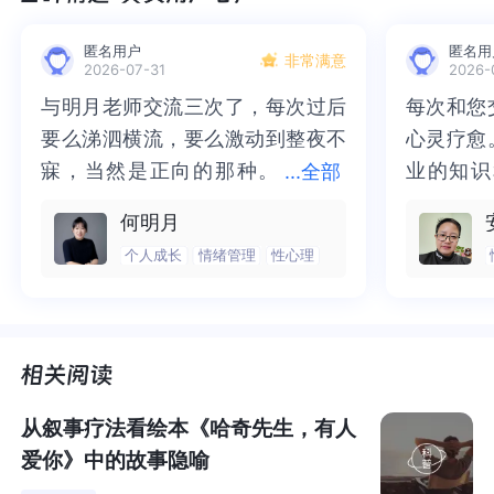
析，而是很多日常生活中常见的触动。
匿名用户
匿名用
非常满意
2026-07-31
2026-
同属于精神分析流派的阿德勒，虽然没有佛洛依德的名
与明月老师交流三次了，每次过后
与明月老师交流三次了，每次过后
每次和您
每次和您
气，但他的很多理论都具有
反常识
的意味：包括否定佛洛
要么涕泗横流，要么激动到整夜不
要么涕泗横流，要么激动到整夜不
心灵疗愈
心灵疗愈
依德的原因论、否定存在精神创伤；否定寻求认可欲求；
寐，当然是正向的那种。
寐，当然是正向的那种。二十多年
业的知识
业的知识
...
全部
认为过去和未来都是不存在的等等， 可谓相当硬核。
二十多年的抑塞之气一点点剥离开
的抑塞之气一点点剥离开来，觉得
为我点亮
前行的路
何明月
来，觉得不必再踽踽独行，也不必
不必再踽踽独行，也不必再困于桎
我喘不过
气的情绪
读这本书的过程中，推荐配合朴树的
《No Fear in My Hea
个人成长
情绪管理
性心理
再困于桎梏，更不必觉得这半生所
梏，更不必觉得这半生所积，靡有
逐渐释然
然。感谢
rt》
一同食用~
你会猛然发现这简直就是一剂烈得不能再烈
积，靡有孑遗。“行到水穷处，坐看
孑遗。“行到水穷处，坐看云起
光芒，也
也让我有
的猛药，让你无法逃避，又让你豁然开朗。
云起时”，此后大概不必再负着旧日
时”，此后大概不必再负着旧日前
气。真心
感谢您，
前行。
行。
好咨询师
师！
你在躲避什么？
你在挽留什么？
从叙事疗法看绘本《哈奇先生，有人
你想取悦谁呢？
爱你》中的故事隐喻
书中哲人说，当舞台上的聚光灯打在自己身上时，你是看