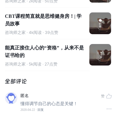
咨询师之家
· 2k阅读 · 50点赞
的状态中挣扎。
CBT课程简直就是思维健身房！| 学
这样的客户，需要花很长的时间支持辅导，帮助她们改变
员故事
认知和提升能量状态，职场才能发生变换。
咨询师之家
· 4k阅读 · 39点赞
能真正接住人心的“资格”，从来不是
证书给的
客户春丽（化名）是一位从事20多年技术工作的工程师，
咨询师之家
· 5k阅读 · 27点赞
其中十多年都在一家国企工作。
尽管做了很久，但是对这个工作的感情也说不上那么深，
主要是当年学的专业是这个，就一直做下去了。
匿名
赞
她业余时间喜欢的是翻译。
懂得调节自己的心态是关键！
2020-04-22
· 回复