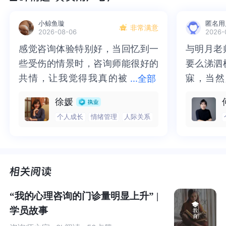
很想转型找到一个自己很喜欢的工作。
小鲸鱼璇
匿名用
非常满意
2026-08-06
2026-
用她们的话来说：
感觉咨询体验特别好，当回忆到一
感觉咨询体验特别好，当回忆到一
与明月老
与明月老
些受伤的情景时，咨询师能很好的
些受伤的情景时，咨询师能很好的
要么涕泗
要么涕泗
“我现在职场没发展好，是因为我一直都没找到自己的方
共情，让我觉得我真的被
共情，让我觉得我真的被抱住了。
寐，当然
寐，当然
向。如果我有一个明确的方向，我的职场会发展很好。”
...
全部
抱住了。咨询完我会感觉，内心有
咨询完我会感觉，内心有一部分未
二十多年
的抑塞之
徐媛
这种类型的客户，女性有，男性也有。
一部分未处理的情绪被注意到了，
处理的情绪被注意到了，而且当咨
来，觉得
不必再踽
个人成长
情绪管理
人际关系
而且当咨询师准确说出我当时的情
询师准确说出我当时的情绪，我感
再困于桎
梏，更不
为啥女性多呢，因为来咨询的客户女性本来就多，另外加
绪，我感觉当时那个弱小的小女孩
觉当时那个弱小的小女孩被看到
积，靡有
孑遗。“
上现在女性的不断觉醒，她们更想通过职业发展来活出自
被看到了，做完咨询，确实内心感
了，做完咨询，确实内心感觉轻快
云起时”
时”，此
我。
觉轻快了很多，感觉轻松了。很感
了很多，感觉轻松了。很感谢咨询
前行。
行。
谢咨询师姐姐！
师姐姐！
其实对于她们来说，缺的不是方向，而是能量。
“我的心理咨询的门诊量明显上升” |
学员故事
太低的能量，让她们走不出职业困境，多少年依然在以前