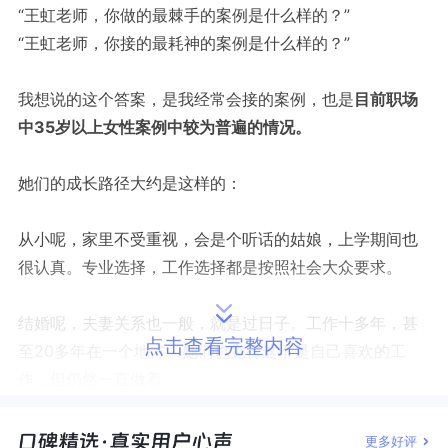
“王虹老师，你做的最棘手的案例是什么样的？”
“王虹老师，你接的最耗神的案例是什么样的？”
我想说的这个答案，是我经常会接的案例，也是
目前职场
中35岁以上女性案例中较为普遍的情况。
她们的成长路径大约是这样的：
从小呢，家里不受重视，会是个听话的姑娘，上学期间也
很认真。专业选择，工作选择都是按照社会大众要求。
结婚呢，夫妻关系也一般，就是过日子。工作十多年，甚
点击查看完整内容
至20多年在一个地方。她们也觉得这不是自己喜欢的工
作，但仍然一直做着。
而随着社会的发展，外界的压力，加上自己的成长，她们
更多好评