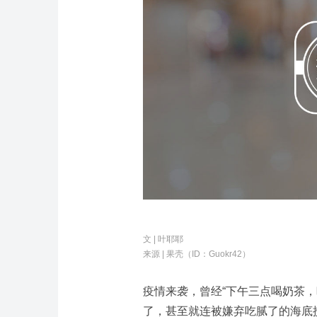
文 |
叶耶耶
来源 |
果壳（ID：Guokr42）
疫情来袭，曾经“下午三点喝奶茶
了，甚至就连被嫌弃吃腻了的海底