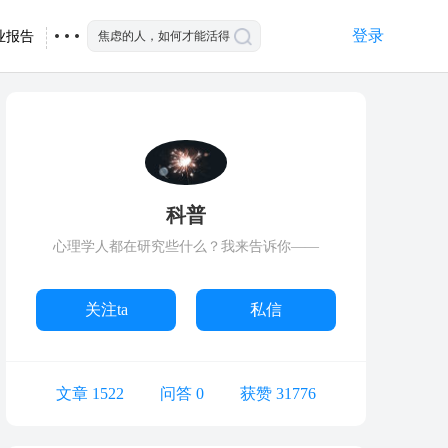
登录
业报告
科普
心理学人都在研究些什么？我来告诉你——
关注ta
私信
文章 1522
问答 0
获赞 31776