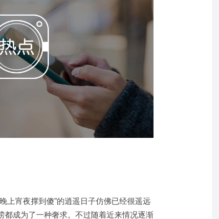
，晚上宵夜撑到傻”的逍遥日子仿佛已经很遥远
捞都成为了一种奢求。不过随着近来情况逐渐