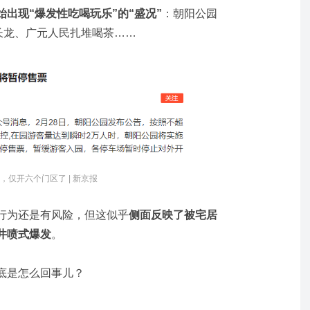
始出现“爆发性吃喝玩乐”的“盛况”
：朝阳公园
队长龙、广元人民扎堆喝茶……
，仅开六个门区了 | 新京报
行为还是有风险，但这似乎
侧面反映了被宅居
井喷式爆发
。
底是怎么回事儿？