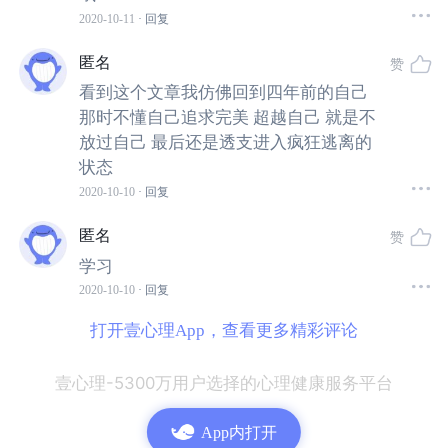
2020-10-11
· 回复
匿名
赞
看到这个文章我仿佛回到四年前的自己
那时不懂自己追求完美 超越自己 就是不
放过自己 最后还是透支进入疯狂逃离的
世界正在慢慢意识到这个问题的严重性。研究表明，精力
状态
枯竭不仅会影响你的精神健康，还会增加你患痴呆和2型糖
2020-10-10
· 回复
尿病等慢性疾病的风险。
上个月，《欧洲预防心脏病学杂
志》发表的一项研究发现，
当人们在“精力衰竭”的症状上
匿名
赞
得分较高时，他们患心房纤颤的风险更高。
学习
2020-10-10
· 回复
如果你的“战或逃”反应不断被慢性压力激活，你血液中的应
打开壹心理App，查看更多精彩评论
激激素水平就会保持在一个高水平。
持续的高强度压力会
过度激活免疫系统，引发炎症
——而慢性轻度炎症是许多
壹心理-5300万用户选择的心理健康服务平台
疾病形成的共同因素，从阿尔茨海默病等神经退行性疾
病，到癌症和心血管疾病等。那些极度疲惫的人患心房纤
App内打开