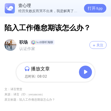
5300万人在这里获得专业心理帮助
壹心理
在爱里，我们舍不得放手的究竟是什么？ | 咨询师回答精选
打开App
经历失败反而哭不出来，我是解离了吗？
想分清客套和真心，先思考对方的身份动机
陷入工作倦怠期该怎么办？
职场
关注
认证作家
播放文章
总时长: 08:02
文：
译言赞赏
来源：
译言（ID：yeeyancom）
原文标题：陷入工作倦怠期该怎么办？