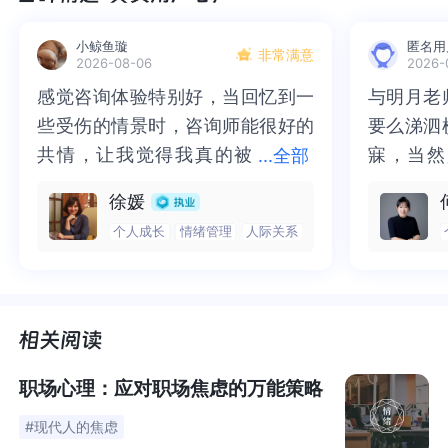
开会，“我那时在想，谁会去托儿所接我的孩子？”
默里很快
意识到她不能满足别人对她的期望，
但是当你身在其中的
小鲸鱼璇
匿名用
非常满意
2026-08-06
2026-
时候，你只能继续前进。
“每个决定都让我胸口一阵剧痛，
感觉咨询体验特别好，当回忆到一
感觉咨询体验特别好，当回忆到一
与明月老
与明月老
胃里七上八下，吃不下东西。”
些受伤的情景时，咨询师能很好的
些受伤的情景时，咨询师能很好的
要么涕泗
要么涕泗
默里每天坐在办公桌前，脑袋砰砰乱响，下巴因太过紧张
共情，让我觉得我真的被
共情，让我觉得我真的被抱住了。
寐，当然
寐，当然
...
全部
而疼痛，为了减压，她一晚上要喝两瓶酒。“酒精可以让我
抱住了。咨询完我会感觉，内心有
咨询完我会感觉，内心有一部分未
二十多年
的抑塞之
徐媛
麻木，暂时感受不到疼痛，还可以放松我的肌肉，放松我
一部分未处理的情绪被注意到了，
处理的情绪被注意到了，而且当咨
来，觉得
不必再踽
个人成长
情绪管理
人际关系
的思想，”默里会就这样睡着，然后两个小时才醒来，她花
而且当咨询师准确说出我当时的情
询师准确说出我当时的情绪，我感
再困于桎
梏，更不
了两个月的时间才意识到，“我需要摆脱这一切。”
绪，我感觉当时那个弱小的小女孩
觉当时那个弱小的小女孩被看到
积，靡有
孑遗。“
被看到了，做完咨询，确实内心感
了，做完咨询，确实内心感觉轻快
云起时”
时”，此
觉轻快了很多，感觉轻松了。很感
了很多，感觉轻松了。很感谢咨询
前行。
行。
谢咨询师姐姐！
师姐姐！
职场心理：应对职场焦虑的万能策略
#现代人的焦虑