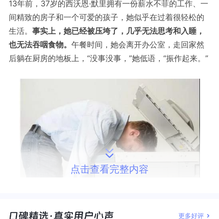
13年前，37岁的西沃恩·默里拥有一份薪水不菲的工作、一
间精致的房子和一个可爱的孩子，她似乎在过着很轻松的
生活。
事实上，她已经被压垮了，几乎无法思考和入睡，
也无法吞咽食物。
午餐时间，她会离开办公室，走回家然
后躺在厨房的地板上，“没事没事，”她低语，“振作起来。”
点击查看完整内容
默里热爱自己在爱尔兰麦当劳餐厅担任公关主管的工作，
但休完产假回到都柏林工作的第一天，默里就被派往伦敦
更多好评