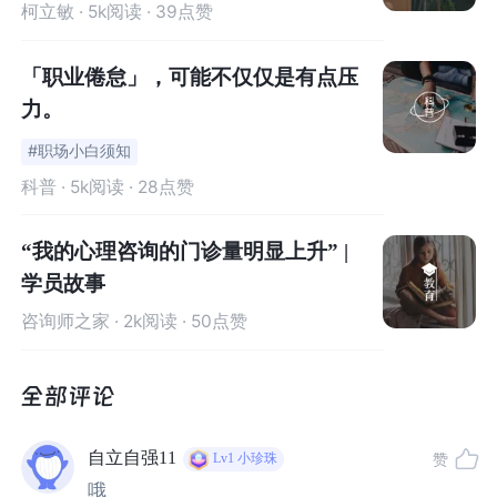
上世纪70年代，倦怠首次被定义，我们快节奏的现代生活
柯立敏
· 5k阅读 · 39点赞
赋予了它新意义。去年，世界卫生组织在其《国际疾病分
类手册》中将职业倦怠描述为一种“职业综合症”，起因是长
「职业倦怠」，可能不仅仅是有点压
期存在的工作压力没有得到缓解，这
种压力会让一个人永
力。
远疲惫不堪，感觉被隔绝，以致无法工作。
#职场小白须知
科普
· 5k阅读 · 28点赞
越来越多的人把职业倦怠看成是一种流行病。英国健康与
安全执行委员会报告称，根据劳动力调查，在2018年至20
“我的心理咨询的门诊量明显上升” |
19年期间，英国有60.2万名工人遭受与工作相关的压力、
学员故事
抑郁或焦虑：教育、保健、行政和国防等服务行业的从业
者特别容易受到影响。
咨询师之家
· 2k阅读 · 50点赞
自立自强11
赞
Lv1
小珍珠
哦