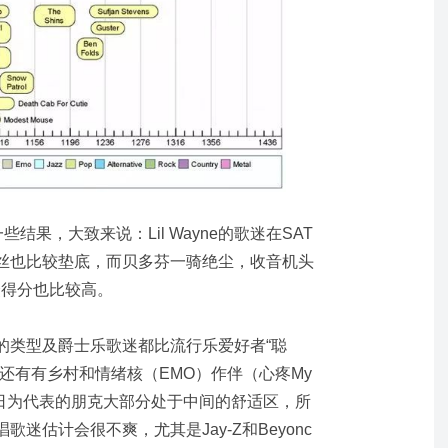
结果，大致来说：Lil Wayne的歌迷在SAT
丝也比较垫底，而贝多芬一骑绝尘，收音机头
听众得分也比较高。
的类型及爵士乐歌迷都比流行乐爱好者“聪
还有有乡村和情绪核（EMO）作伴（心疼My
）。以绿日为代表的朋克大部分处于中间的舒适区，所
说唱歌迷估计会很不爽，尤其是Jay-Z和Beyonc