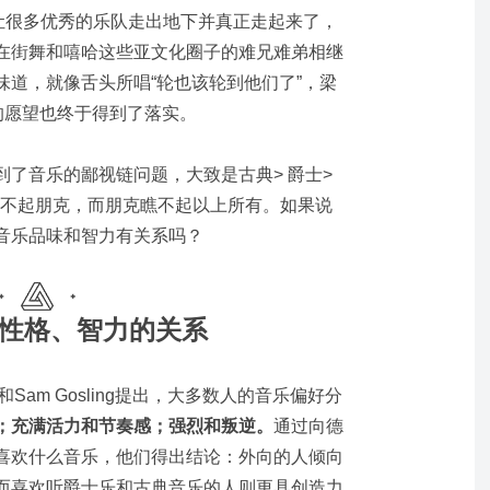
，让很多优秀的乐队走出地下并真正走起来了，
在街舞和嘻哈这些亚文化圈子的难兄难弟相继
味道，就像舌头所唱“轮也该轮到他们了”，梁
的愿望也终于得到了落实。
了音乐的鄙视链问题，大致是古典> 爵士>
瞧不起朋克，而朋克瞧不起以上所有。如果说
音乐品味和智力有关系吗？
性格、智力的关系
row和Sam Gosling提出，大多数人的音乐偏好分
；充满活力和节奏感；强烈和叛逆。
通过向德
喜欢什么音乐，他们得出结论：外向的人倾向
而喜欢听爵士乐和古典音乐的人则更具创造力