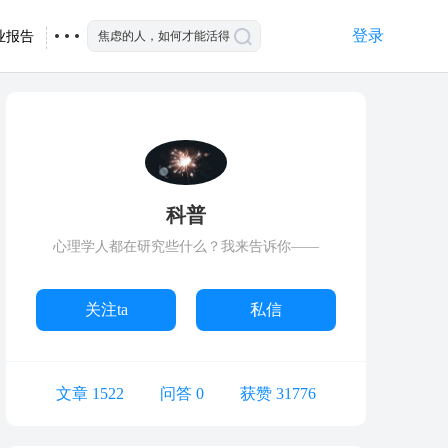
登录
业报告
科普
心理学人都在研究些什么？我来告诉你——
关注ta
私信
文章 1522
问答 0
获赞 31776