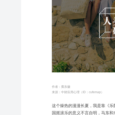
作者：窦东徽
来源：中财应用心理（
ID：cufemap
）
这个燥热的漫漫长夏，我是靠《乐
国摇滚乐的意义不言自明，马东和