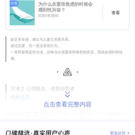
问答
为什么在紧张焦虑的时候会
感到性兴奋？
查看
回答6有用40
缺乏安全感，难以与人建立亲密关系。
谈过恋爱，但一直没有性行为。
一直怀疑我是性冷淡，但每当出现紧张和痛苦的状况，我就会感到有快
感。
王涛之 心理医生：
优质回答者
他的主页
点击查看完整内容
我很犹豫要不要回答这个问题，如果回答，必然
涉及到一
个复杂的生物学和心理学知识链
，没有上万字很难说明
白。
更多好评