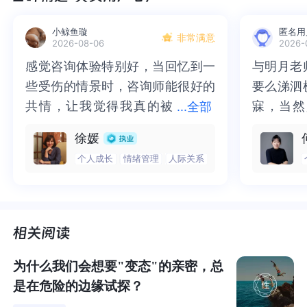
而且这个问题很
难下定论
，就连弗洛伊德他老人家都没有
小鲸鱼璇
匿名用
非常满意
2026-08-06
2026-
搞的太明白，后世科学研究更是各说各话。
感觉咨询体验特别好，当回忆到一
感觉咨询体验特别好，当回忆到一
与明月老
与明月老
些受伤的情景时，咨询师能很好的
些受伤的情景时，咨询师能很好的
要么涕泗
要么涕泗
但如果不回答，很多人却都有相近或相似的困惑。
共情，让我觉得我真的被
共情，让我觉得我真的被抱住了。
寐，当然
寐，当然
...
全部
不搞清楚“为什么会这样？”，而只是在“应该怎样去做”的问
抱住了。咨询完我会感觉，内心有
咨询完我会感觉，内心有一部分未
二十多年
的抑塞之
徐媛
题上下功夫，那结论都将是一种误导，结果也必然是难以
一部分未处理的情绪被注意到了，
处理的情绪被注意到了，而且当咨
来，觉得
不必再踽
个人成长
情绪管理
人际关系
让人信服的。
而且当咨询师准确说出我当时的情
询师准确说出我当时的情绪，我感
再困于桎
梏，更不
绪，我感觉当时那个弱小的小女孩
觉当时那个弱小的小女孩被看到
积，靡有
孑遗。“
思考再三，还是回答吧，费点力气罢了，希望对你有所帮
被看到了，做完咨询，确实内心感
了，做完咨询，确实内心感觉轻快
云起时”
时”，此
助。
觉轻快了很多，感觉轻松了。很感
了很多，感觉轻松了。很感谢咨询
前行。
行。
谢咨询师姐姐！
师姐姐！
先从相似现象说起。
为什么我们会想要"变态"的亲密，总
是在危险的边缘试探？
电影《奇奇欲爱世界》女方得不到性高潮，后来他意外发