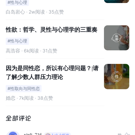
#性与心理
现，只要看到别人流泪，自己就会有性欲，简称“泪觉性
白岛岩心
· 2w阅读 · 35点赞
癖”。
性欲：哲学、灵性与心理学的三重奏
上帝造物，
对于性，每个人都有其致命吸引力的“开关”。
#性与心理
举几个例子：
高浩容
· 6k阅读 · 31点赞
1、“Odaxelagnia”（咬人癖）只要咬人或是被咬就会引发
性欲。
因为是同性恋，所以有心理问题？|请
2、“Ursusagalmatophilia”（泰迪熊兴奋症）只要一看到
了解少数人群压力理论
泰迪熊就会兴奋得引起性欲。
3、“Chasmophilia”（山谷幽闭癖）进到洞穴或山谷中就会
#性取向与同性恋
兴奋。
婚恋
· 7k阅读 · 38点赞
4、“Nebulophilia”（云雾癖）则是看到浓雾就会产生性
欲。
5、“Gas Pedal Honeys”（高跟鞋踩油门癖）只要一看见
女性穿著高跟鞋踩油门，就会引发性欲。
xinli_716