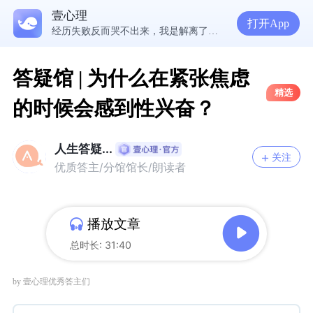
5300万人在这里获得专业心理帮助
壹心理
在爱里，我们舍不得放手的究竟是什么？ | 咨询师回答精选
打开App
经历失败反而哭不出来，我是解离了吗？
想分清客套和真心，先思考对方的身份动机
答疑馆 | 为什么在紧张焦虑
精选
的时候会感到性兴奋？
人生答疑...
关注
优质答主/分馆馆长/朗读者
播放文章
总时长: 31:40
by 壹心理优秀答主们