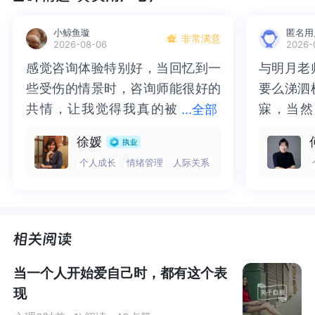
我从小就是老师和家长眼中的乖乖女，不善言辞。对于自
己不喜欢的事物不敢发表自己的意见，不敢表达自己内心
小鲸鱼璇
匿名用
非常满意
2026-08-06
2026-
的想法，不敢表达自己的愤怒。
感觉咨询体验特别好，当回忆到一
感觉咨询体验特别好，当回忆到一
与明月老
与明月老
些受伤的情景时，咨询师能很好的
些受伤的情景时，咨询师能很好的
要么涕泗
要么涕泗
慢慢的变得不敢和陌生人交流，有时候很想逼着自己去突
共情，让我觉得我真的被
共情，让我觉得我真的被抱住了。
寐，当然
寐，当然
...
全部
破一下，可是最终还是徒劳。不敢在人多的地方发表自己
抱住了。咨询完我会感觉，内心有
咨询完我会感觉，内心有一部分未
二十多年
的抑塞之
的意见，害怕别人否定自己。别人的一个眼神，一句话我
徐媛
一部分未处理的情绪被注意到了，
处理的情绪被注意到了，而且当咨
来，觉得
不必再踽
都能纠结好久。有时候有些事自己觉得自己能够做的好，
个人成长
情绪管理
人际关系
而且当咨询师准确说出我当时的情
询师准确说出我当时的情绪，我感
再困于桎
梏，更不
可是别人一提出质疑，我自己也就慢慢的默认自己是不行
绪，我感觉当时那个弱小的小女孩
觉当时那个弱小的小女孩被看到
积，靡有
孑遗。“
的。时间一久慢慢的自己变得自卑。
被看到了，做完咨询，确实内心感
了，做完咨询，确实内心感觉轻快
云起时”
时”，此
身边很多人都说我是一个老实人，其实我特别不喜欢这个
觉轻快了很多，感觉轻松了。很感
了很多，感觉轻松了。很感谢咨询
前行。
行。
标签。我特别希望自己能够是一个能说会道的人，能够无
谢咨询师姐姐！
师姐姐！
障碍和任何人畅聊。可事实是我越想就是越做不到，于是
当一个人开始爱自己时，都有这个表
就陷入了这样的一种无限循环当中。
好想知道我要怎么做
现
才做到不那么在意别人的看法，不像现在这么自卑
。期待