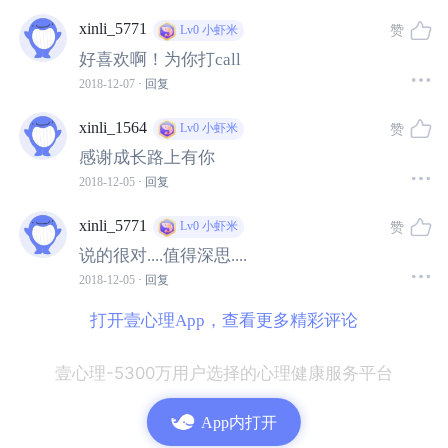
温暖而舒服。
xinli_5771
赞
Lv0
小虾米
好喜欢啊！为你打call
学心理学的原因很多，或许有很大一部分是觉得自己情商
2018-12-07
· 回复
不够高吧？
xinli_1564
赞
Lv0
小虾米
5. 走在心理学道路上的伙伴们，不能说情商一定有多高，
感谢成长路上有你
但和不学之前相比而言，至少有几点可以肯定：
2018-12-05
· 回复
有更好的自我
觉察
能力
xinli_5771
赞
Lv0
小虾米
有更好的自我
反省
能力
说的很对....值得深思....
有更好的
情绪识别
能力
2018-12-05
· 回复
有更好的
保护自己和尊重别人
的能力
打开壹心理App，查看更多精彩评论
有更清晰地
看到界限的
能力
壹心理-5300万用户选择的心理健康服务平台
训练情商，我能想到的最好的办法，当然就是
系统地学习
心理学
啦。
App内打开