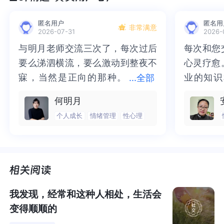
1. 我认为至少包含了以下五层含义：
承认
人有七情六欲
匿名用户
匿名用
非常满意
2026-07-31
2026-
我有我的，你有你的
与明月老师交流三次了，每次过后
与明月老师交流三次了，每次过后
每次和您
每次和您
我能够很好的
管理
我的情和欲
要么涕泗横流，要么激动到整夜不
要么涕泗横流，要么激动到整夜不
心灵疗愈
心灵疗愈
无论你是否可以管理你的情和欲，我都可以
理解
你
我和你，是两个
独立的、不同的
个体
寐，当然是正向的那种。
寐，当然是正向的那种。二十多年
业的知识
业的知识
...
全部
二十多年的抑塞之气一点点剥离开
的抑塞之气一点点剥离开来，觉得
为我点亮
前行的路
何明月
2. 我认为包含了四个关键词：
承认、管理、尊重、边界
。
来，觉得不必再踽踽独行，也不必
不必再踽踽独行，也不必再困于桎
我喘不过
气的情绪
个人成长
情绪管理
性心理
再困于桎梏，更不必觉得这半生所
梏，更不必觉得这半生所积，靡有
逐渐释然
然。感谢
3. 我理解的高情商，不是：
积，靡有孑遗。“行到水穷处，坐看
孑遗。“行到水穷处，坐看云起
光芒，也
也让我有
不发脾气、不争不抢
云起时”，此后大概不必再负着旧日
时”，此后大概不必再负着旧日前
气。真心
感谢您，
八面玲珑、跟任何人都能聊得火热
前行。
行。
好咨询师
师！
无欲无求、走到哪里都很佛系
时时处处乐于助人、老好人、热心肠的状态
我发现，经常和这种人相处，生活会
变得顺顺的
4. 例子举不出来，因为我就是活在大众里，我
理想的高情