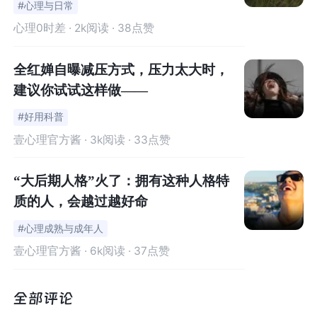
#心理与日常
商，或许只存在于特定场合、特定背景下
，例如可能存在
心理0时差
· 2k阅读 · 38点赞
于，优秀心理咨询师的工作状态中？
大众对情商的理解，或许是跟什么人都能聊得来，又能照
全红婵自曝减压方式，压力太大时，
顾所有人情绪的那种状态吧？
建议你试试这样做——
#好用科普
但我觉得，存在就是合理，无所谓对和错；如果非要评判
壹心理官方酱
· 3k阅读 · 33点赞
对错，我觉得是对的吧？
“大后期人格”火了：拥有这种人格特
因为自己不是高情商的，所以很希望能被高情商的人照顾
质的人，会越过越好命
吧？而且只要高情商的那个人，不是自己的亲戚朋友或其
他自己很在乎的人，他们活得累不累、辛不辛苦，自己也
#心理成熟与成年人
不会太在意？
壹心理官方酱
· 6k阅读 · 37点赞
所以，如果在现实生活中，还是挺希望能有一个八面玲珑
很会照顾对方感受的人出现在自己身边的。至少我会觉得