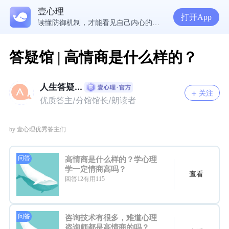
壹心理
5300万人在这里获得专业心理帮助
打开App
读懂防御机制，才能看见自己内心的真实需求
疾病焦虑+药物依赖，频繁换药丧失康复信心，怎么办？
走进内敛恋人的心，需要观察、回应和拥抱
答疑馆 | 高情商是什么样的？
人生答疑...
关注
优质答主/分馆馆长/朗读者
by 壹心理优秀答主们
问答
高情商是什么样的？学心理
学一定情商高吗？
查看
回答12有用115
问答
咨询技术有很多，难道心理
咨询师都是高情商的吗？