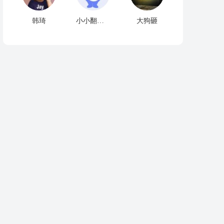
韩琦
小小翻译鲸
大狗砸