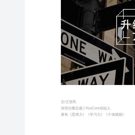
文/王世民
深圳尔雅总裁 | YouCore创始人
著有《思维力》《学习力》《个体赋能》