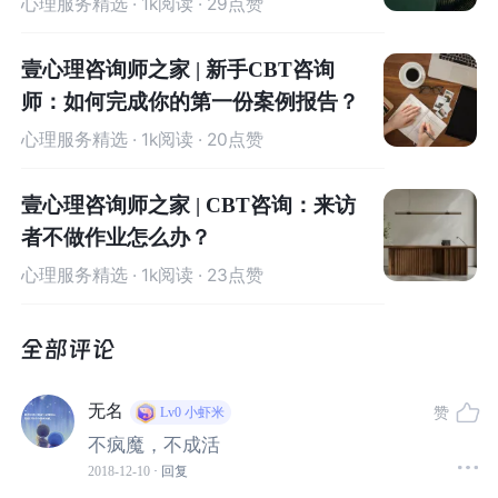
心理服务精选
· 1k阅读 · 29点赞
壹心理咨询师之家 | 新手CBT咨询
师：如何完成你的第一份案例报告？
心理服务精选
· 1k阅读 · 20点赞
大家知道最早的文字形式是什么吗？有人说甲骨文，但其
实是大约公元前3200年由苏美尔人发明的楔形文字。
壹心理咨询师之家 | CBT咨询：来访
者不做作业怎么办？
心理服务精选
· 1k阅读 · 23点赞
无名
赞
Lv0
小虾米
不疯魔，不成活
2018-12-10
· 回复