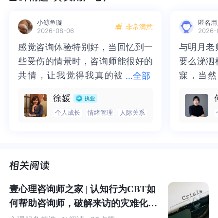
音模式是无法被记载，或者是通过化石保留下来的，我们
小鲸鱼璇
匿名用
能做的只是通过发音器官以及大脑的进化过程来推导。
非常满意
2026-08-06
2026-
感觉咨询体验特别好，当回忆到一
感觉咨询体验特别好，当回忆到一
与明月老
与明月老
人类在能够掌握一些复杂的发音动作以表达不同的语义信
些受伤的情景时，咨询师能很好的
些受伤的情景时，咨询师能很好的
要么涕泗
要么涕泗
息之前，他们已经知道如何通过控制声音的强弱节奏来表
共情，让我觉得我真的被
共情，让我觉得我真的被抱住了。
寐，当然
寐，当然
...
全部
达自己的情感，所以这可能就是音乐的起源。
抱住了。咨询完我会感觉，内心有
咨询完我会感觉，内心有一部分未
二十多年
的抑塞之
徐媛
一部分未处理的情绪被注意到了，
处理的情绪被注意到了，而且当咨
来，觉得
不必再踽
大家知道最早的人类的乐器是什么吗？是一枚出土于德
个人成长
情绪管理
人际关系
而且当咨询师准确说出我当时的情
询师准确说出我当时的情绪，我感
再困于桎
梏，更不
国、大约3.5万年前的骨笛。
绪，我感觉当时那个弱小的小女孩
觉当时那个弱小的小女孩被看到
积，靡有
孑遗。“
被看到了，做完咨询，确实内心感
了，做完咨询，确实内心感觉轻快
云起时”
时”，此
觉轻快了很多，感觉轻松了。很感
了很多，感觉轻松了。很感谢咨询
前行。
行。
谢咨询师姐姐！
师姐姐！
壹心理咨询师之家 | 认知行为CBT如
何帮助咨询师，破解来访的灾难化思
维