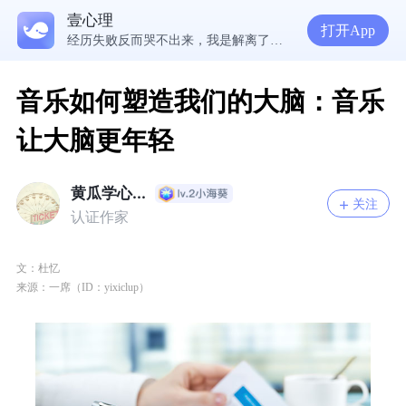
5300万人在这里获得专业心理帮助
壹心理
在爱里，我们舍不得放手的究竟是什么？ | 咨询师回答精选
打开App
经历失败反而哭不出来，我是解离了吗？
想分清客套和真心，先思考对方的身份动机
音乐如何塑造我们的大脑：音乐
让大脑更年轻
黄瓜学心...
关注
认证作家
文：杜忆
来源：一席（ID：yixiclup）