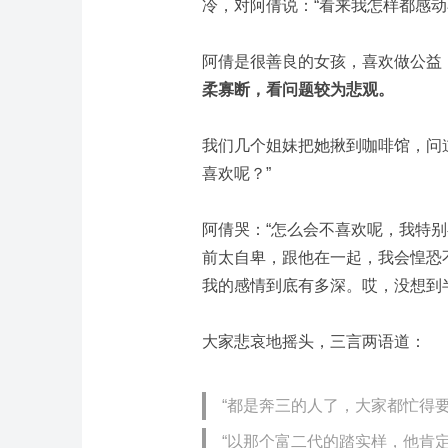
冷，对阿倩说：“看来我怎样都感动
阿倩是很善良的女孩，喜欢做公益
柔寡断，看问题较为悲观。
我们几个姐妹把她揪到咖啡馆，问
喜欢呢？”
阿倩哭：“怎么会不喜欢呢，我特
前太自卑，跟他在一起，我会惶恐
我的感情到底有多深。哎，没想到
大家悲哀地摇头，三言两语道：
“都是奔三的人了，大家都忙得
“以那个富二代的踏实样，他肯