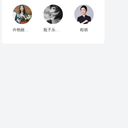
许艳丽心理师家排师
瓶子乐悠悠
程祺