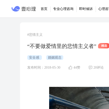
首页
专业心理咨询
即时倾诉
心理咨
#悲情主义
“不要做爱情里的悲情主义者”
精选
安全感
婚姻观念
发布时间：2018-05-30
44赞
20评论