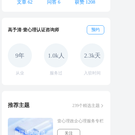
文章 62
问答 6
获赞 1208
高予清·壹心理认证咨询师
预约
9年
1.0k人
2.3k天
从业
服务过
入驻时间
推荐主题
239个精选主题
壹心理政企心理服务专栏
B端新闻报道
关注