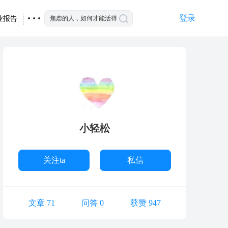
登录
业报告
小轻松
关注ta
私信
文章 71
问答 0
获赞 947