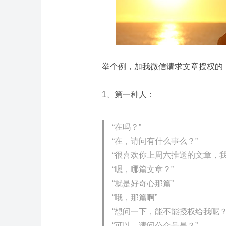
举个例，加我微信请求文章授权的
1、第一种人：
“
在吗？
”
“
在，请问有什么事么？
”
“
很喜欢你上周六推送的文章，
“
嗯，哪篇文章？
”
“
就是好奇心那篇
”
“
哦，那篇啊
”
“
想问一下，能不能授权给我呢
“
可以，请问公众号是？
”