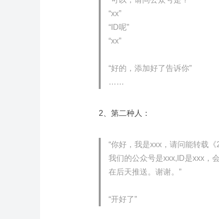
“xx”
“ID
呢
”
“xx”
“
好的，添加好了告诉你
”
……
2、第二种人：
“
你好，我是
xxx
，请问能转载《
我们的公众号是
xxx,ID
是
xxx
，
在后天推送。谢谢。
”
“
开好了
”