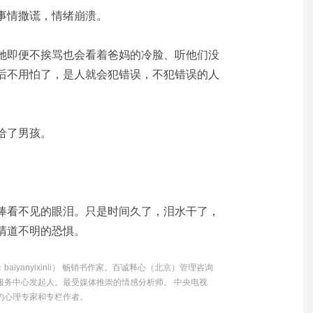
事情撒谎，情绪崩溃。
她即便不挨骂也会看着爸妈的冷脸、听他们没
后不用怕了，是人就会犯错误，不犯错误的人
给了男孩。
捧看不见的眼泪。只是时间久了，泪水干了，
清道不明的恐惧。
：
baiyanyixinli
）
畅销书作家。
百诚释心（北京）管理咨询
服务中心发起人。
最受媒体推崇的情感分析师。
中央电视
约心理专家和专栏作者。