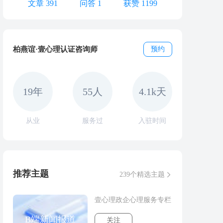
文章 391
问答 1
获赞 1199
柏燕谊·壹心理认证咨询师
预约
19年
55人
4.1k天
从业
服务过
入驻时间
推荐主题
239个精选主题
壹心理政企心理服务专栏
B端新闻报道
关注