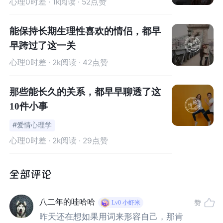
心理0时差
· 1k阅读 · 52点赞
我们几个好友，常常忍不住问音儿：“究竟喜欢他什么？”
能保持长期生理性喜欢的情侣，都早
早跨过了这一关
音儿说：“他知道如何哄我开心，只要看着他，我就觉得安
心理0时差
· 2k阅读 · 42点赞
心，只要在一起，我就觉得满足。其余，都是小事，不想
太计较。”
那些能长久的关系，都早早聊透了这
就是这个事事不计较的姑娘，不久前，分手了。租来的房
10件小事
子，她为男友预付了未来三个月的房租，然后从房子里搬
#爱情心理学
了出来，任男友如何求情挽回，她也再不回头。
心理0时差
· 2k阅读 · 29点赞
男友不明白，音儿平日那么体贴，两个人几乎都没红过
脸，为什么突然要分手，并且丝毫没有回转的余地。
音儿说：“我好累，我对他好，宠他、惯他，他丝毫觉察不
八二年的哇哈哈
赞
Lv0
小虾米
到，一次次的失望早已变成绝望，怎么回头？”
昨天还在想如果用词来形容自己，那肯