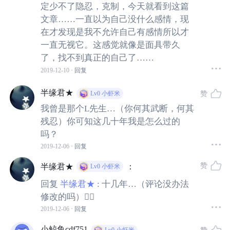
定少不了隐忍，克制，今天就看到这篇
文章……一直以为自己没什么感情，现
男友听罢，哭诉：“你希望我做什么，为什么不告诉我呢？
在才发现是我不允许自己有感情所以才
我本可以改的！”
一直无视它。这感觉就像是面具带久
了，找不到真正的自己了……
音儿摇摇头，说：“我不知道怎么说？你为何一定要逼我
2019-12-10
· 回复
说，难道，这不是你应该知道，应该懂得，应该改的吗？”
半缘君★
赞
Lv0
小虾米
如果在几年前，年纪再小一点，再任性一些的时候，我一
我曾是那个L先生…（你何其武断，何其
残忍）你可知这几十年我是怎么过的
定坚定地站在音儿这边，指责“渣男”不懂感恩，不知体贴。
吗？
2019-12-06
· 回复
可是现在，我有些同情L先生，有点为他委屈。
赞
半缘君★
：
Lv0
小虾米
“我一直以为自己何其幸运，有你，给我一个幸福的温
回复
半缘君★
:
十几年…（评论没办法
床，却不知你如此委屈，如此不堪重负，你为什么一次
修改的吗）🤷‍♂️
都没有告诉过我，都没有给我改的机会、给我跟你一起
2019-12-06
· 回复
扛的机会，便这样决绝地弃了我”。
小鲸鱼cdf751