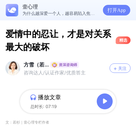
壹心理
5300万人在这里获得专业心理帮助
打开App
为什么越深爱一个人，越容易陷入焦虑痛苦？| 咨询师回答精选
准高三，女，学习焦虑，感觉好抑郁，很空虚，怎么办？
渴望爱却总是受伤，学会把爱意还给自己
爱情中的忍让，才是对关系
精选
最大的破坏
方雪（若...
关注
咨询达人/认证作家/优质答主
播放文章
总时长: 07:19
文：若杉｜壹心理专栏作者