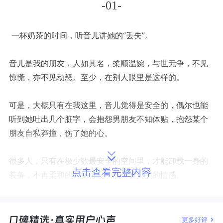
-01-
一杯奶茶的时间，听音儿讲她的“丢失”。
音儿是我的朋友，人如其名，柔顺温婉，与世无争，不见
惊慌，亦不见动怒。至少，在别人眼里是这样的。
可是，大概只有在我这里，音儿觉得是安全的，偶尔也能
听到她吐出几个脏字，会抱怨男朋友不知体贴，抱怨某个
朋友自私莽撞，伤了她的心。
很多人，只有在极少数最安全的空间里，才能卸载一身的
点击查看完整内容
装备，不再柔和的万物可侵，展露最真实的情感。
音儿说：“一不小心，丢了很多东西。”
我问：“丢了什么？”
更多好评