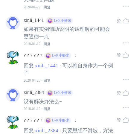
2020-04-29
· 回复
根据调查显示，开学带来的压力有一部分与假期的任务没
xinli_1441
有及时完成有关，比如（暑假作业，或假期实习），还有
赞
Lv0
小虾米
一部分小伙伴会因为人际社交的压力而不想去学校。有的
如果有实例辅助说明的话理解的可能会
更透彻一点
可能还涉及到，与父母亲的分离焦虑、学校欺凌的因素。
2018-01-12
· 回复
总的来说，如果有小伙伴心理素质和适应能力较差、在学
赞
? ? ? ? ? ?
：
Lv0
小虾米
校经常受到老师批评、学习成绩不好、对新环境不能很快
回复
xinli_1441
:
可以将自身作为一个例
适应、部分过于追求完美，那么开学的时候尤其要关注自
子
己的情绪哦，因为这样的你们有可能是“开学综合征”的易发
2020-04-25
· 回复
人群。
xinli_2384
赞
Lv0
小虾米
没有解决办法么~
不幸躺中“开学综合征”要怎么办？
2018-01-12
· 回复
赞
? ? ? ? ? ?
：
Lv0
小虾米
应对所有的生活事件，都有两套不一样的策略，一套是缓
解情绪策略，一套是问题处理策略。哪一套更好用，与每
回复
xinli_2384
:
只要思想不滑坡，方法