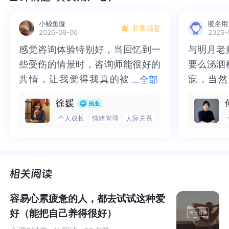
厨房里的妈妈说：去，去下楼打瓶酱油回来！这里，“打酱
油”打破了你的生活节奏，也就是一个生活事件。
小鲸鱼璇
匿名用
非常满意
2026-08-06
2026-
感觉咨询体验特别好，当回忆到一
感觉咨询体验特别好，当回忆到一
与明月老
与明月老
开学对某些人来说，就像是身后突然追出来一头饥肠辘辘
些受伤的情景时，咨询师能很好的
些受伤的情景时，咨询师能很好的
要么涕泗
要么涕泗
的狮子。
共情，让我觉得我真的被
共情，让我觉得我真的被抱住了。
寐，当然
寐，当然
...
全部
生活中，我们每天都经历着一些自然与社会的变化。我们
抱住了。咨询完我会感觉，内心有
咨询完我会感觉，内心有一部分未
二十多年
的抑塞之
徐媛
为了应对这些变化就会引起一系列生理与心理的反应。这
一部分未处理的情绪被注意到了，
处理的情绪被注意到了，而且当咨
来，觉得
不必再踽
个人成长
情绪管理
人际关系
些变化有的是让我们烦心的事，有的是让我们高兴的事。
而且当咨询师准确说出我当时的情
询师准确说出我当时的情绪，我感
再困于桎
梏，更不
但无论哪一种，为了应对变化，我们都需要消耗自身的能
绪，我感觉当时那个弱小的小女孩
觉当时那个弱小的小女孩被看到
积，靡有
孑遗。“
量。
被看到了，做完咨询，确实内心感
了，做完咨询，确实内心感觉轻快
云起时”
时”，此
觉轻快了很多，感觉轻松了。很感
了很多，感觉轻松了。很感谢咨询
前行。
行。
开学，意味着我们从家庭环境走入了学校环境，要经历不
谢咨询师姐姐！
师姐姐！
一样的人，不一样的事。如果是新入学这种变化的体验可
容易心累疲惫的人，都去试试这种爱
能更加强烈。
好（能把自己养得很好）