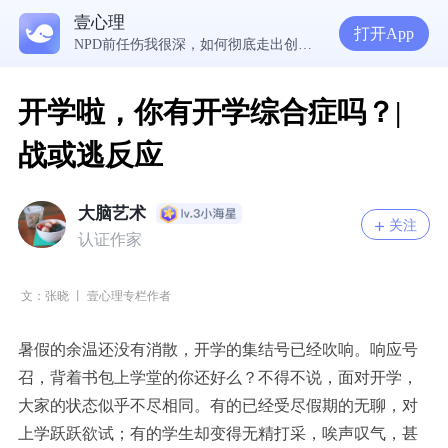
5300万人在这里获得专业心理帮助
壹心理
生理早已成年，心理还没有断奶：如何完成和母亲的“心理解绑”？
打开App
NPD前任伤我很深，如何彻底走出创伤？
一被忽视就焦虑？用自我对话给自己安全感
开学啦，你有开学综合症吗？|
战或逃反应
大脑艺术
关注
认证作家
文：张晓 丨 壹心理专栏作者
暑假的余温还没有消散，开学的集结号已经吹响。响应号
召，背着书包上学堂的你还好么？不得不说，面对开学，
大家的状态似乎不尽相同。有的已经受尽假期的无聊，对
上学跃跃欲试；有的学生却变得无精打采，唉声叹气，甚