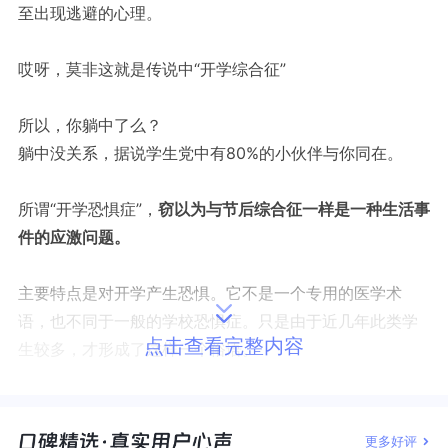
至出现逃避的心理。
哎呀，莫非这就是传说中“开学综合征”
所以，你躺中了么？
躺中没关系，据说学生党中有80%的小伙伴与你同在。
所谓“开学恐惧症”，
窃以为与节后综合征一样是一种生活事
件的应激问题。
主要特点是对开学产生恐惧。它不是一个专用的医学术
语，也不同于一般的学校恐惧症。只是由于近几年此类学
点击查看完整内容
生较多，才形成了这样一个俗语。
那么，生活事件又是什么呢？嗯，简言之，就是你生活中
的那些个变化。比如，你正在聚精会神的看动画片，这时
更多好评