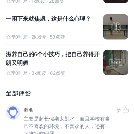
心理0时差
· 1k阅读 · 28点赞
引起应激水平最高的配偶死亡的LCU定为100，其他生活事
件均与之参照后对比赋值。可见学期开始或结束，却为一
一闲下来就焦虑，这是什么心理？
个常见的生活事件（LCU=26）。
心理0时差
· 2k阅读 · 59点赞
每个人应对变化的反应强度都有少许差异。
开学对某些人来说压力适中，让我们保持良好的战斗力。
滋养自己的6个小技巧，把自己养得开
但对于某些人来说，开学就像突然出现的一头猛兽，让我
朗又明媚
们出现强烈的
“fight or flight”的反应
。
心理0时差
· 3k阅读 · 62点赞
当你面对开学，出现情绪低落、心慌意乱、无缘无故发脾
气、浑身疲劳、注意力不集中、记忆力减退、失眠等，有
的还有头痛、胃痛等躯体不适症状。你可能就要看看，自
匿名
赞
己是不是假期太疯，而玩心难受。
主要是超长假期太划水，而且学校有自
己不喜欢的环境，不喜欢的人，还有一
哪些小伙伴，容易成为“开学综合征”的受害者
大堆社交问题