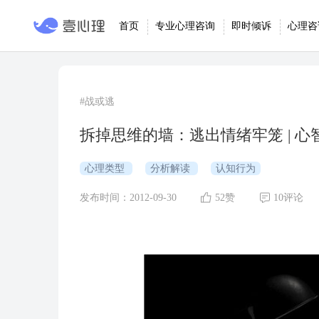
首页
专业心理咨询
即时倾诉
心理咨
#战或逃
拆掉思维的墙：逃出情绪牢笼 | 心
心理类型
分析解读
认知行为
发布时间：2012-09-30
52赞
10评论