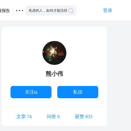
登录
业报告
熊小伟
关注ta
私信
文章 74
问答 0
获赞 833