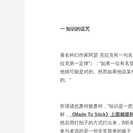
一 知识的诅咒
著名科幻作家阿瑟·克拉克有一句
拉克第一定律”）：“如果一位有
他很可能是对的。然而如果他说某
的。”
所谓成也萧何败萧何，“知识是一把
鲜，
《Made To Stick》上面
然后用打拍子的方式打出来，B听
参与者选的是一些非常简单的曲子