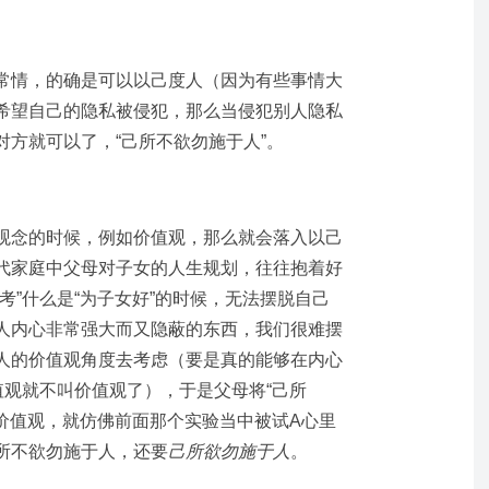
常情，的确是可以以己度人（因为有些事情大
希望自己的隐私被侵犯，那么当侵犯别人隐私
方就可以了，“己所不欲勿施于人”。
观念的时候，例如价值观，那么就会落入以己
代家庭中父母对子女的人生规划，往往抱着好
考”什么是“为子女好”的时候，无法摆脱自己
人内心非常强大而又隐蔽的东西，我们很难摆
人的价值观角度去考虑（要是真的能够在内心
值观就不叫价值观了），于是父母将“己所
的价值观，就仿佛前面那个实验当中被试A心里
所不欲勿施于人，还要
己所欲勿施于人
。