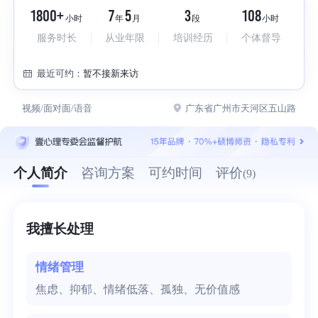
1800+
7
5
3
108
小时
年
月
段
小时
服务时长
从业年限
培训经历
个体督导
最近可约：
暂不接新来访
视频/面对面/语音
广东省广州市天河区五山路
个人简介
咨询方案
可约时间
评价
(9)
我擅长处理
情绪管理
焦虑、抑郁、情绪低落、孤独、无价值感