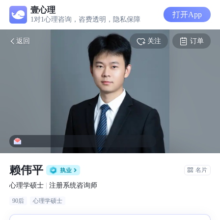
壹心理
打开App
1对1心理咨询，咨费透明，隐私保障
关注
订单
返回
咨询师让你被看见，被理
赖伟平
名片
心理学硕士
|
注册系统咨询师
90后
心理学硕士