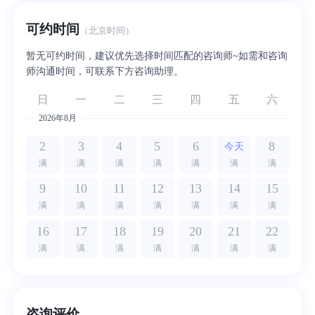
可约时间
（北京时间）
暂无可约时间，建议优先选择时间匹配的咨询师~如需和咨询
师沟通时间，可联系下方咨询助理。
日
一
二
三
四
五
六
2026年8月
2
3
4
5
6
8
今天
满
满
满
满
满
满
满
9
10
11
12
13
14
15
满
满
满
满
满
满
满
16
17
18
19
20
21
22
满
满
满
满
满
满
满
咨询评价