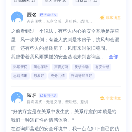
自我探索
27
压力管理
16
自我认同
15
匿名
已咨询≥2次
非常满意
咨询困扰：无意义感、羞耻感、恐惧、内心冲突、自我探索、性格缺陷、睡眠问题、心理创伤、情绪低落
之前看到过一个说法，有些人内心的安全基地是茅草
屋，风一吹就倒；有些人的则是木房子，抗风却会漏
雨；还有些人的是砖房子，风雨来时依旧稳固。

我曾带着我风雨飘摇的安全基地来到咨询室，...
全部
温暖亲切
耐心倾听
声音好听
反馈准确
有安全感
思路清晰
形象好
充分共情
咨询进展良好
匿名
已咨询≥2次
非常满意
咨询困扰：无意义感、羞耻感、恐惧、内心冲突、自我探索、性格缺陷、睡眠问题、心理创伤、情绪低落
“好的疗愈是在关系中发生的，关系疗愈的本质是给
我们一种矫正性的情感体验。”

在咨询师营造的安全环境中，我一点点卸下自己的伪