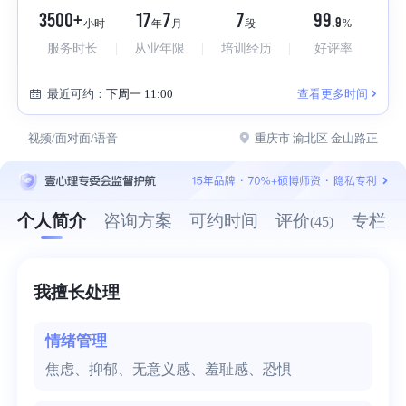
3500+
17
7
7
99
.9
小时
年
月
段
%
服务时长
从业年限
培训经历
好评率
最近可约：
下周一 11:00
查看更多时间
视频/面对面/语音
重庆市 渝北区 金山路正
个人简介
咨询方案
可约时间
评价
专栏
(45)
我擅长处理
情绪管理
焦虑、抑郁、无意义感、羞耻感、恐惧