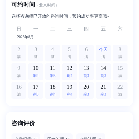
可约时间
（北京时间）
选择咨询师已开放的咨询时间，预约成功率更高哦~
日
一
二
三
四
五
六
2026年8月
2
3
4
5
6
8
今天
满
满
满
满
满
满
满
9
10
11
12
13
14
15
满
剩4
剩3
剩4
剩3
剩3
满
16
17
18
19
20
21
22
满
剩3
剩4
剩4
剩3
剩3
满
咨询评价