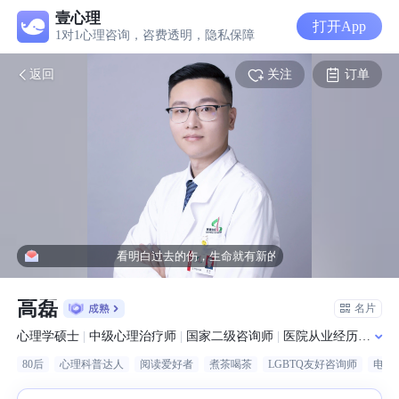
壹心理
打开App
1对1心理咨询，咨费透明，隐私保障
关注
订单
返回
看明白过去的伤，生命就有新的出路！
高磊
名片
心理学硕士
|
中级心理治疗师
|
国家二级咨询师
|
医院从业经历
|
持续
80后
心理科普达人
阅读爱好者
煮茶喝茶
LGBTQ友好咨询师
电影