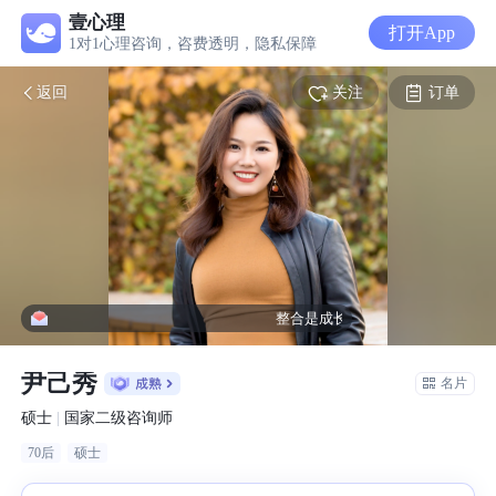
壹心理
打开App
1对1心理咨询，咨费透明，隐私保障
关注
订单
返回
整合是成长的必经之路。希望每一次
尹己秀
名片
硕士
|
国家二级咨询师
70后
硕士