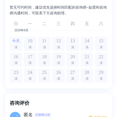
暂无可约时间，建议优先选择时间匹配的咨询师~如需和咨询
师沟通时间，可联系下方咨询助理。
日
一
二
三
四
五
六
2026年8月
10
11
12
13
14
15
今天
满
满
满
满
满
满
满
16
17
18
19
20
21
22
满
满
满
满
满
满
满
23
24
25
26
27
28
29
满
满
满
满
满
满
满
咨询评价
匿名
已咨询≥2次