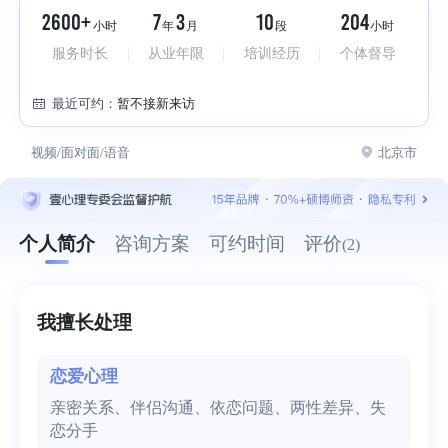
2600+
7
3
10
204
小时
年
月
段
小时
服务时长
从业年限
培训经历
个体督导
最近可约：
暂不接新来访
视频/面对面/语音
北京市
个人简介
咨询方案
可约时间
评价
(2)
我擅长处理
恋爱心理
亲密关系、伴侣沟通、依恋问题、两性差异、失
恋分手