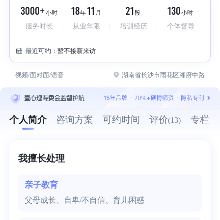
3000+
18
11
21
130
小时
年
月
段
小时
服务时长
从业年限
培训经历
个体督导
最近可约：
暂不接新来访
视频/面对面/语音
湖南省长沙市雨花区湘府中路
个人简介
咨询方案
可约时间
评价
专栏
(13)
我擅长处理
亲子教育
父母成长、自卑/不自信、育儿困惑