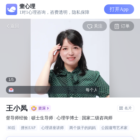
壹心理
打开App
1对1心理咨询，咨费透明，隐私保障
关注
订单
返回
1
/
5
每个人不论多平凡，都是限量版。
王小凤
名片
督导师经验
|
硕士生导师
|
心理学博士
|
国家二级咨询师
80后
擅长EAP
心理讲座讲师
两个孩子的妈妈
公园遛弯艺术家