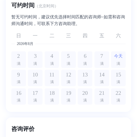
可约时间
（北京时间）
暂无可约时间，建议优先选择时间匹配的咨询师~如需和咨询
师沟通时间，可联系下方咨询助理。
日
一
二
三
四
五
六
2026年8月
2
3
4
5
6
7
今天
满
满
满
满
满
满
满
9
10
11
12
13
14
15
满
满
满
满
满
满
满
16
17
18
19
20
21
22
满
满
满
满
满
满
满
咨询评价