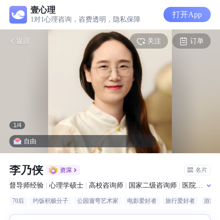
壹心理
打开App
1对1心理咨询，咨费透明，隐私保障
关注
订单
返回
1
/
4
世事枷锁，让心自由
李乃侠
名片
督导师经验
|
心理学硕士
|
高校咨询师
|
国家二级咨询师
|
医院从业经历
70后
约饭积极分子
公园遛弯艺术家
电影爱好者
旅行爱好者
游泳