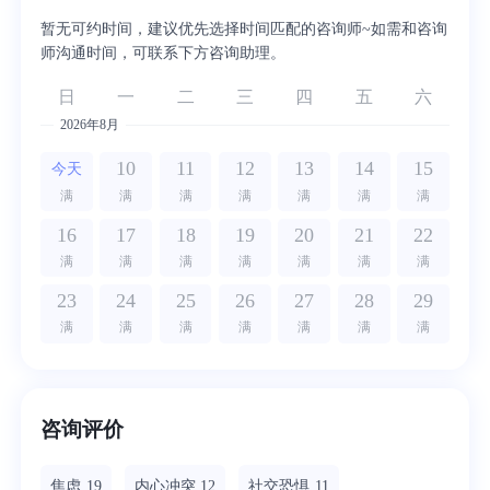
暂无可约时间，建议优先选择时间匹配的咨询师~如需和咨询
师沟通时间，可联系下方咨询助理。
日
一
二
三
四
五
六
2026年8月
10
11
12
13
14
15
今天
满
满
满
满
满
满
满
16
17
18
19
20
21
22
满
满
满
满
满
满
满
23
24
25
26
27
28
29
满
满
满
满
满
满
满
咨询评价
焦虑
19
内心冲突
12
社交恐惧
11