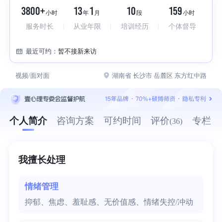
3800+
13
1
10
159
小时
年
月
段
小时
服务时长
从业年限
培训经历
个体督导
最近可约：
暂不接新来访
视频/面对面
湖南省 长沙市 岳麓区 东方红中路
个人简介
咨询方案
可约时间
评价
专栏
(36)
我擅长处理
情绪管理
抑郁、焦虑、羞耻感、无价值感、情绪失控/冲动