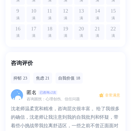
满
满
满
满
满
满
满
9
10
11
12
13
14
15
满
满
满
满
满
满
满
16
17
18
19
20
21
22
满
满
满
满
满
满
满
咨询评价
抑郁
23
焦虑
21
自我价值
18
匿名
已咨询≥2次
非常满意
咨询困扰：心理创伤、信任问题
沈老师温柔宽和精准，咨询层次很丰富 。给了我很多
的确信，沈老师让我注意到我的自我批判和怀疑，带
着些小挑战带我拉离舒适区，一些之前不曾正面面对