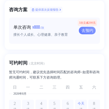
咨询方案
提供首次反馈报告
3次立减200元
800
单次咨询
¥
/次
去预约
擅长个人成长、心理健康、亲子教育
可约时间
（北京时间）
暂无可约时间，建议优先选择时间匹配的咨询师~如需和咨询
师沟通时间，可联系下方咨询助理。
日
一
二
三
四
五
六
2026年8月
2
3
4
5
6
8
今天