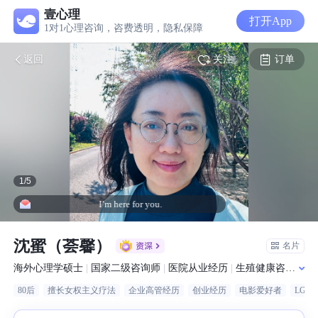
壹心理
打开App
1对1心理咨询，咨费透明，隐私保障
关注
订单
返回
1
/
5
I’m here for you.
沈蜜（荟馨）
名片
海外心理学硕士
|
国家二级咨询师
|
医院从业经历
|
生殖健康咨询师
|
80后
擅长女权主义疗法
企业高管经历
创业经历
电影爱好者
LGB