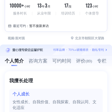
10000+
13
3
17
123
小时
年
月
段
小时
服务时长
从业年限
培训经历
个体督导
最近可约：
暂不接新来访
视频/面对面
北京市朝阳区大望路
个人简介
咨询方案
可约时间
评价
专栏
(89)
我擅长处理
个人成长
女性成长、自我价值、自我探索、自我认同、文
化适应